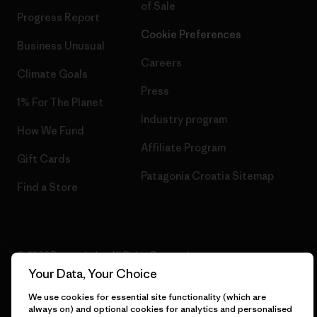
of Sale
Progress Report
Cookie Preferences
Business Unusual
Careers
Climate Goals
Press
1% For The Planet
Industry program
How We Fund
Affiliate Program
Gift Cards
Patagonia Croatia Sitemap
Find a Store
© 2026 Patagonia, Inc. All Rights Reserved.
Your Data, Your Choice
We use cookies for essential site functionality (which are
always on) and optional cookies for analytics and personalised