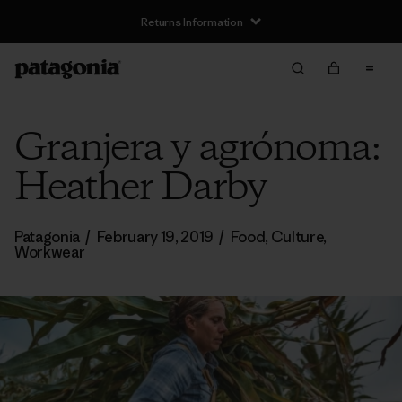
Returns Information
Granjera y agrónoma:
Heather Darby
Patagonia
/
February 19, 2019
/
Food
,
Culture
,
Workwear