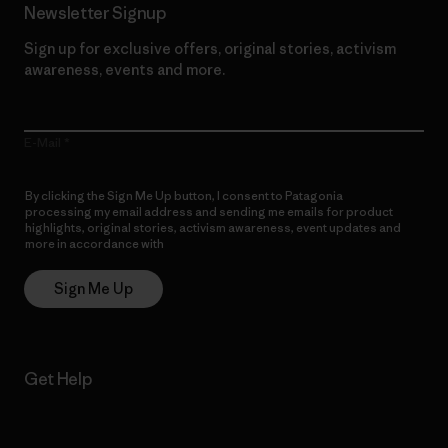
Newsletter Signup
Sign up for exclusive offers, original stories, activism
awareness, events and more.
E-Mail
By clicking the Sign Me Up button, I consent to Patagonia
processing my email address and sending me emails for product
highlights, original stories, activism awareness, event updates and
more in accordance with
Patagonia’s Privacy Notice
Sign Me Up
Get Help