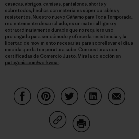
casacas, abrigos, camisas, pantalones, shorts y
sobretodos, hechos con materiales súper durables y
resistentes. Nuestro nuevo Cáñamo para Toda Temporada,
recientemente desarrollado, es un material ligero y
extraordinariamente durable que no requiere uso
prolongado para ser cómodo y ofrece la resistencia y la
libertad de movimiento necesarias para sobrellevar el día a
medida que la temperatura sube. Con costuras con
certificadas de Comercio Justo. Mira la colección en
patagonia.com/workwear
.
Share on Facebook
Share on Pinterest
Share on Twitter
Share on LinkedIn
Share on
Share on Copy Link
Print