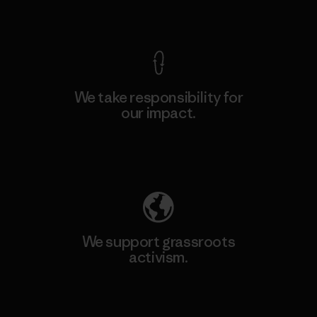
View Ironclad Guarantee
We take responsibility for
our impact.
Explore Our Footprint
We support grassroots
activism.
Visit Patagonia Action Works