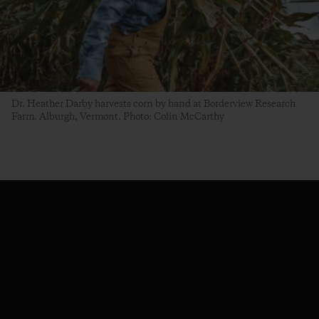
Dr. Heather Darby harvests corn by hand at Borderview Research
Farm. Alburgh, Vermont. Photo: Colin McCarthy