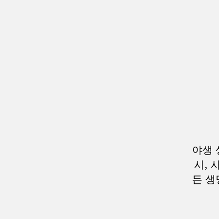
야생 
시, 
든 생