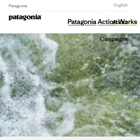
Sign Up
English
Patagonia
경기환경운동연합
Share
About
this
Home
Share
Grante
on
Campaigns
Linked