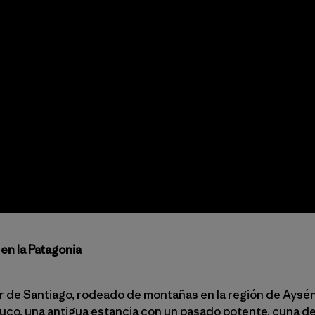
 en la Patagonia
ur de Santiago, rodeado de montañas en la región de Aysén
o, una antigua estancia con un pasado potente, cuna de l