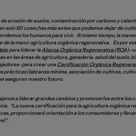
o de erosión de suelos, contaminación por carbono y calen
an solo 60 cosechas más antes que podamos dejar de cultiv
endemos los humanos para vivir. Al mismo tiempo, la maner
e de la mano: agricultura orgánica regenerativa. Es por es
dale
para liderar la
Alianza Orgánica Regenerativa (ROA)
– u
 en las áreas de agricultura, ganadería, salud del suelo, b
bajadores- para crear una
Certificación Orgánica Regenera
s prácticas (labranza mínima, asociación de cultivos, culti
e aseguren nuestro futuro.
ajenos a liderar grandes cambios y promoverlos entre los c
ia. “La nueva certificación para la agricultura orgánica r
arcas, proporcionará orientación a los consumidores y lleva
el”.