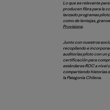
Lo que es relevante para 
producen fibra para la c
lanzado programas piloto
como de lentejas, granos 
Provisions
.
Junto con nuestros socio
recopilando e incorporan
auditorías piloto con u
certificación para comp
estándares ROC a nivel 
compartiendo historias d
la Patagonia Chilena.