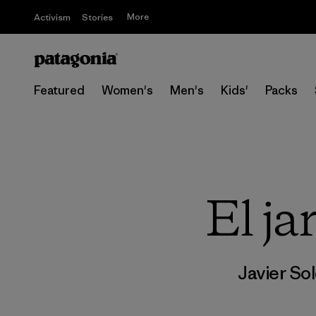
More
Activism
Stories
Featured
Women's
Men's
Kids'
Packs
El ja
Javier So