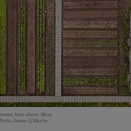
summer, from above. More
. Photo: James Q Martin