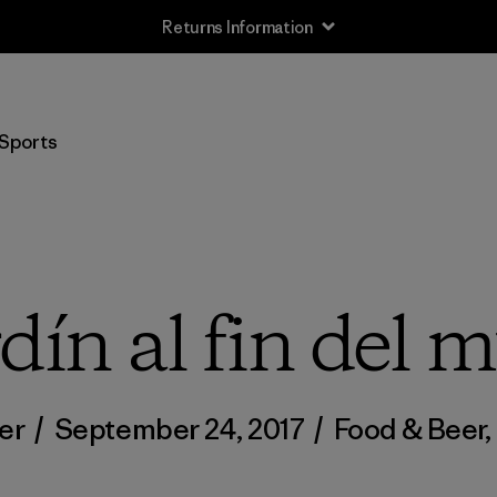
Free Delivery On Orders Over €100
Sports
rdín al fin del
ler
/
September 24, 2017
/
Food & Beer
,