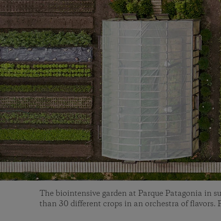
The biointensive garden at Parque Patagonia in 
than 30 different crops in an orchestra of flavors