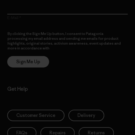
E-Mail
By clicking the Sign Me Up button, I consent to Patagonia
processing my email address and sending me emails for product
highlights, original stories, activism awareness, event updates and
more in accordance with
Patagonia’s Privacy Notice
Sign Me Up
Get Help
Customer Service
Delivery
FAQs
Repairs
Returns