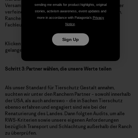
Versammlung von Interessengruppen hinzugefügt oder
sending me emails for product highlights, original
verfeinert, an der Vier-Pfoten, unabhängige Auditoren,
stories, activism awareness, event updates and
Rancher aus den USA und Neuseeland sowie weitere
more in accordance with Patagonia’s
Privacy
Fachleute und -oganisationen beteiligt waren.
Notice
.
Sign Up
Klicken Sie
hier
um zum Patagonia Wool-Standard zu
gelangen.
Schritt 3: Partner wählen, die unsere Werte teilen
Als unser Standard für Tierschutz Gestalt annahm,
suchten wir unter den Ranchern Partner – sowohl innerhalb
der USA, als auch anderswo – die in Sachen Tierschutz
ebenso erfahren und engagiert sind wie bei der
Renaturierung des Landes. Dann folgten Audits, um alle
RWS-Kriterien sowie unsere eigenen Anforderungen
bezüglich Transport und Schlachtung außerhalb der Ranch
zu überprüfen.