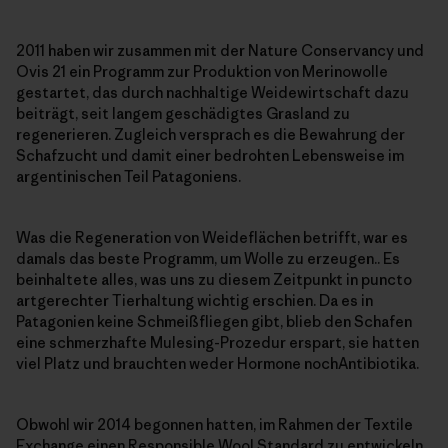
2011 haben wir zusammen mit der Nature Conservancy und
Ovis 21 ein Programm zur Produktion von Merinowolle
gestartet, das durch nachhaltige Weidewirtschaft dazu
beiträgt, seit langem geschädigtes Grasland zu
regenerieren. Zugleich versprach es die Bewahrung der
Schafzucht und damit einer bedrohten Lebensweise im
argentinischen Teil Patagoniens.
Was die Regeneration von Weideflächen betrifft, war es
damals das beste Programm, um Wolle zu erzeugen.. Es
beinhaltete alles, was uns zu diesem Zeitpunkt in puncto
artgerechter Tierhaltung wichtig erschien. Da es in
Patagonien keine Schmeißfliegen gibt, blieb den Schafen
eine schmerzhafte Mulesing-Prozedur erspart, sie hatten
viel Platz und brauchten weder Hormone nochAntibiotika.
Obwohl wir 2014 begonnen hatten, im Rahmen der Textile
Exchange einen Responsible Wool Standard zu entwickeln,