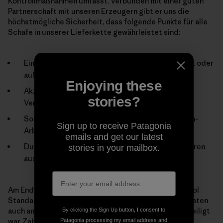
Kontrollmaßnahmen umfasst. Verbunden mit einer guten
Partnerschaft mit unseren Erzeugern gibt er uns die
höchstmögliche Sicherheit, dass folgende Punkte für alle
Schafe in unserer Lieferkette gewährleistet sind:
Ein humaner Tod – ob auf der Ranch geschlachtet oder
außerhalb;
Enjoying these
Akzeptable Transportzeiten sowie regelmäßige
stories?
Versorgung mit Futter und Wasser;
Sorgfältige, humane Behandlung durch die Ranch-
Sign up to receive Patagonia
Arbeiter; u. a. beim Scheren;
emails and get our latest
Durchführung potentiell schmerzhafter Prozeduren
stories in your mailbox.
ausschließlich unter strenger
Am Ende stammen 33 Einzelpunkte des Patagonia Wool
Standard direkt von Dr. Grandin, die vor wenigen Monaten
auch an einer Prüfung des fast fertigen Entwurfs beteiligt
By clicking the Sign Up button, I consent to
war. Zahlreiche weitere Punkte wurden bei einer
Patagonia processing my email address and