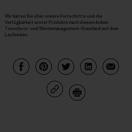
Wir halten Sie über unsere Fortschritte und die
Verfügbarkeit erster Produkte nach diesem hohen
Tierschutz- und Weidemanagement-Standard auf dem
Laufenden.
Share on Facebook
Share on Pinterest
Share on Twitter
Share on LinkedIn
Share on
Share on Copy Link
Print