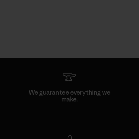
We guarantee everything we
make.
View Ironclad Guarantee