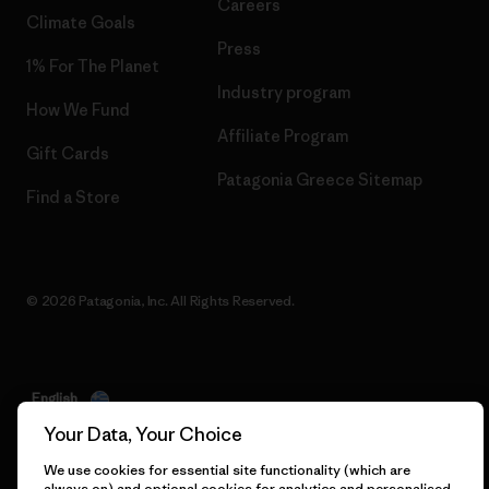
Careers
Climate Goals
Press
1% For The Planet
Industry program
How We Fund
Affiliate Program
Gift Cards
Patagonia Greece Sitemap
Find a Store
© 2026 Patagonia, Inc. All Rights Reserved.
English
Your Data, Your Choice
We use cookies for essential site functionality (which are
always on) and optional cookies for analytics and personalised