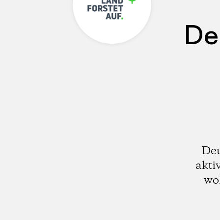
De
Deu
akti
wol