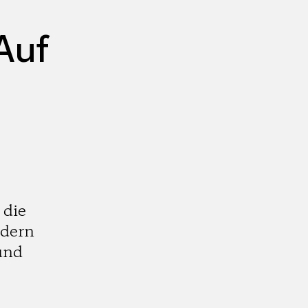
Auf
 die
rdern
 und