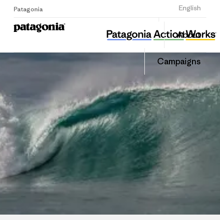
Sign Up
English
Patagonia
해마마을협동조합
Share
About
this
Home
Share
Grante
on
Campaigns
Linked