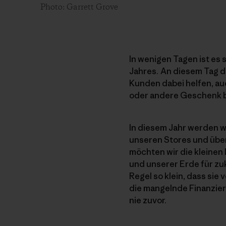
Photo: Garrett Grove
In wenigen Tagen ist es 
Jahres. An diesem Tag d
Kunden dabei helfen, au
oder andere Geschenk bi
In diesem Jahr werden wi
unseren Stores und über
möchten wir die kleinen
und unserer Erde für zu
Regel so klein, dass sie
die mangelnde Finanzieru
nie zuvor.