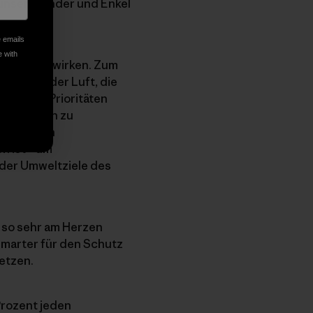
 unsere Kinder und Enkel
e emails
e with
vor Ort bewirken. Zum
trinken, der Luft, die
globalen Prioritäten
ulierungen zu
r modernen
n ist – um
 der Umweltziele des
 so sehr am Herzen
smarter für den Schutz
setzen.
Prozent jeden