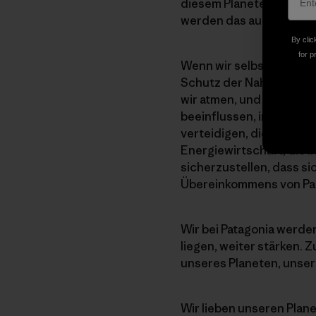
diesem Planeten sie leb
werden das auch.
By clic
for p
Wenn wir selbst in unse
Schutz der Nahrungsmitte
wir atmen, und der wunde
beeinflussen, indem wir
verteidigen, die der R
Energiewirtschaft, die i
sicherzustellen, dass s
Übereinkommens von Par
Wir bei Patagonia werde
liegen, weiter stärken.
unseres Planeten, unsere
Wir lieben unseren Plan