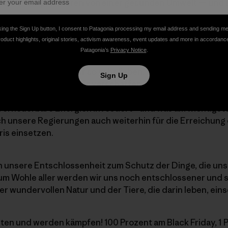
en. Wir alle profitieren von einer gesunden Umwelt — und
king the Sign Up button, I consent to Patagonia processing my email address and sending m
roduct highlights, original stories, activism awareness, event updates and more in accordanc
ren Gemeinden aktiv werden, können wir Veränderungen 
Patagonia’s
Privacy Notice
.
l, die wir und unsere Kinder essen, des Wassers, das wir 
rvollen Natur, die wir so sehr lieben. Wir können auch die 
Sign Up
 unserer Stimme Gehör verschaffen, um Politiken und Reg
eduzierung von CO2-Emissionen dienen, zum Aufbau eine
n erneuerbare Energien investiert – und was am wichtigste
ich unsere Regierungen auch weiterhin für die Erreichung
is einsetzen.
n unsere Entschlossenheit zum Schutz der Dinge, die uns
 Zum Wohle aller werden wir uns noch entschlossener und 
r wundervollen Natur und der Tiere, die darin leben, ein
eten und werden kämpfen! 100 Prozent am Black Friday, 1 