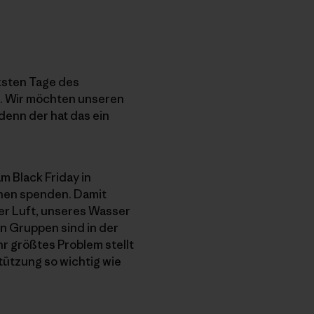
rksten Tage des
e. Wir möchten unseren
enn der hat das ein
m Black Friday in
onen spenden. Damit
rer Luft, unseres Wasser
n Gruppen sind in der
hr größtes Problem stellt
stützung so wichtig wie