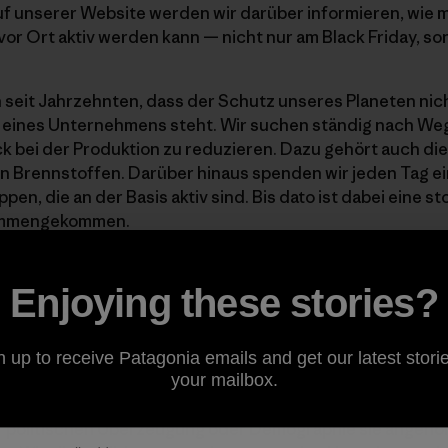
uf unserer Website werden wir darüber informieren, wie
vor Ort aktiv werden kann — nicht nur am Black Friday, so
 seit Jahrzehnten, dass der Schutz unseres Planeten nic
n eines Unternehmens steht. Wir suchen ständig nach We
 bei der Produktion zu reduzieren. Dazu gehört auch di
en Brennstoffen. Darüber hinaus spenden wir jeden Tag e
n, die an der Basis aktiv sind. Bis dato ist dabei eine 
sammengekommen.
nd kontroversen Zeit hatten wir jedoch das Gefühl, dass 
Enjoying these stories?
nd das können wir am besten tun, indem wir unsere umwe
erbringen, mit den Leuten zusammenbringen, die sich tagt
zen. Denn eines ist klar: Wenn wir nicht entschieden han
n up to receive Patagonia emails and get our latest storie
ränderungen, Wasser- und Luftverschmutzung, das Art
your mailbox.
ere Folge sein. Die Bedrohungen unseres Planeten wirke
er politischen Überzeugung oder Demographie sie angehör