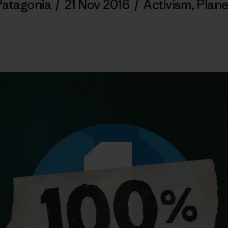
Patagonia
/
21 Nov 2016
/
Activism
,
Plane