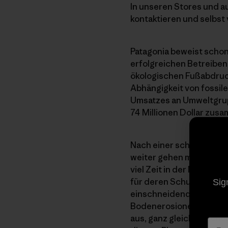
In unseren Stores und a
kontaktieren und selbst 
Patagonia beweist schon
erfolgreichen Betreibe
ökologischen Fußabdruck
Abhängigkeit von fossil
Umsatzes an Umweltgruppe
74 Millionen Dollar zu
Nach einer schwierigen u
weiter gehen müssen. U
viel Zeit in der Natur v
für deren Schutz einset
Sig
einschneidende Klimave
Bodenerosionen die sich
aus, ganz gleich, welch