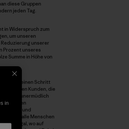
 man diese Gruppen
ndern jeden Tag.
ht in Widerspruch zum
gen, um unseren
e Reduzierung unserer
in Prozent unseres
stolze Summe in Höhe von
wir noch einen Schritt
ltbewussten Kunden, die
äglich und unermüdlich
deln, werden
s in
ensterben und
n sich auf alle Menschen
en und egal, wo auf