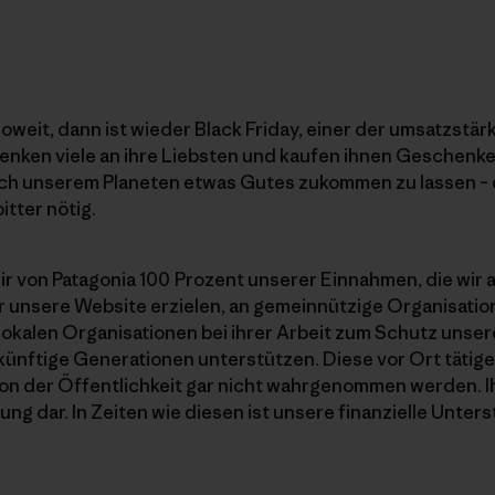
soweit, dann ist wieder Black Friday, einer der umsatzstä
enken viele an ihre Liebsten und kaufen ihnen Geschenk
ch unserem Planeten etwas Gutes zukommen zu lassen – d
tter nötig.
r von Patagonia 100 Prozent unserer Einnahmen, die wir a
 unsere Website erzielen, an gemeinnützige Organisati
 lokalen Organisationen bei ihrer Arbeit zum Schutz unse
künftige Generationen unterstützen. Diese vor Ort tätige
 von der Öffentlichkeit gar nicht wahrgenommen werden. I
ng dar. In Zeiten wie diesen ist unsere finanzielle Unter