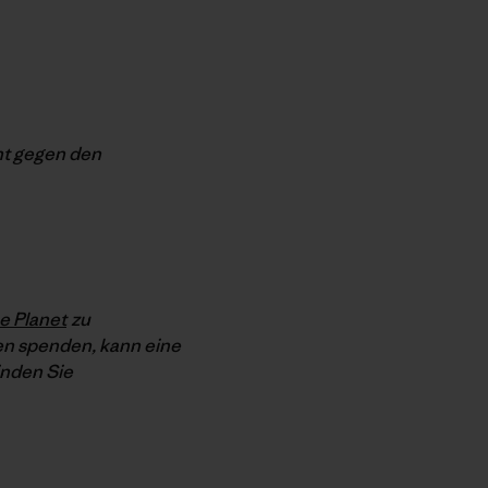
nt gegen den
e Planet
zu
en spenden, kann eine
inden Sie