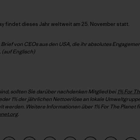
y findet dieses Jahr weltweit am 25. November statt.
 Brief von CEOs aus den USA, die ihr absolutes Engageme
 (auf Englisch)
nd, sollten Sie darüber nachdenken Mitglied bei
1% For Th
eder 1% der jährlichen Nettoerlöse an lokale Umweltgrupp
t werden. Weitere Informationen über 1% For The Planet f
net.org
.