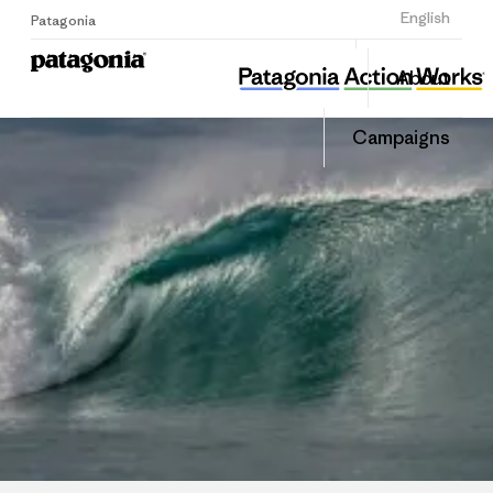
Sign Up
English
Patagonia
해마마을협동조합
Share
About
this
Home
Share
Grante
on
Campaigns
Linked