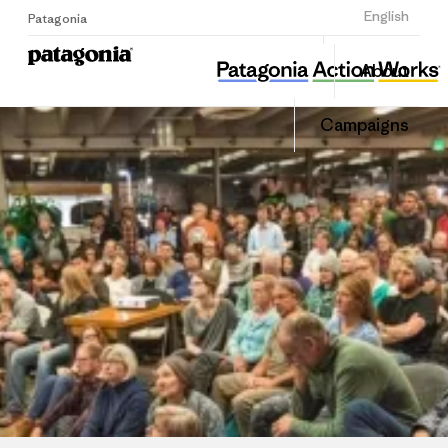
Sign Up
English
Patagonia
뿌리와 이끼
Share
About
this
Home
Share
Grante
on
Campaigns
Linked