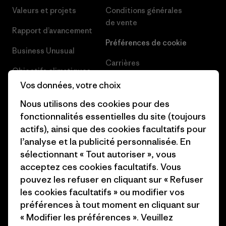
Valeurs et projets
Conditions générales
de vente
Rapport d’avancement
Préférences de cookie
Business Unusual
Carrières
Objectifs climatiques
Presse et media
Vos données, votre choix
1% For The Planet
Nous utilisons des cookies pour des
Industry program
Comment nous finançons
fonctionnalités essentielles du site (toujours
Programme d’affiliation
actifs), ainsi que des cookies facultatifs pour
Cartes cadeaux
l’analyse et la publicité personnalisée. En
Patagonia France Plan du site
Nos magasins
sélectionnant « Tout autoriser », vous
acceptez ces cookies facultatifs. Vous
pouvez les refuser en cliquant sur « Refuser
les cookies facultatifs » ou modifier vos
préférences à tout moment en cliquant sur
© 2026 Patagonia, Inc. All Rights Reserved.
« Modifier les préférences ». Veuillez