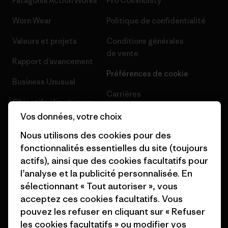
Patagonia Action Works
Pro Community
Worn Wear
Politique de confidentialité
Valeurs et projets
Conditions générales
de vente
Rapport d’avancement
Préférences de cookie
Business Unusual
Carrières
Objectifs climatiques
Presse et media
Vos données, votre choix
1% For The Planet
Nous utilisons des cookies pour des
Industry program
Comment nous finançons
fonctionnalités essentielles du site (toujours
Programme d’affiliation
actifs), ainsi que des cookies facultatifs pour
Cartes cadeaux
l’analyse et la publicité personnalisée. En
Patagonia France Plan du site
Nos magasins
sélectionnant « Tout autoriser », vous
acceptez ces cookies facultatifs. Vous
pouvez les refuser en cliquant sur « Refuser
les cookies facultatifs » ou modifier vos