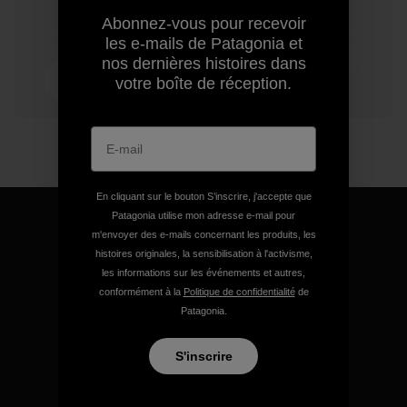
Abonnez-vous pour recevoir
les e-mails de Patagonia et
nos dernières histoires dans
3 min de
votre boîte de réception.
lecture
En cliquant sur le bouton S’inscrire, j'accepte que
Patagonia utilise mon adresse e-mail pour
m'envoyer des e-mails concernant les produits, les
histoires originales, la sensibilisation à l'activisme,
les informations sur les événements et autres,
Nous garantissons tous les
conformément à la
Politique de confidentialité
de
produits que nous
Patagonia.
fabriquons.
S'inscrire
Voir la Garantie Ironclad