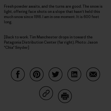
Fresh powder awaits, and the turns are good. The snow is
light, offering face shots on a slope that hasn’t held this
much snow since 1916. I am in one moment. It is 600 feet
long.
[Back to work. Tim Manchester drops in toward the
Patagonia Distribution Center (far right). Photo: Jason
"Chia" Snyder]
Partager sur Facebook
Partager sur Pinterest
Partager sur Twitter
Partager sur Linke
Partager 
Partager sur Copy Link
Imprimer