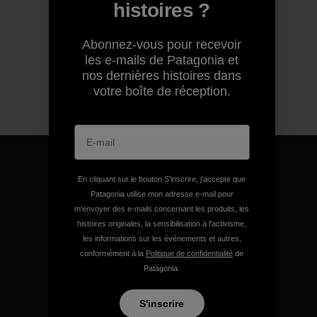
histoires ?
Abonnez-vous pour recevoir
les e-mails de Patagonia et
nos dernières histoires dans
votre boîte de réception.
En cliquant sur le bouton S’inscrire, j'accepte que
Patagonia utilise mon adresse e-mail pour
Nous garantissons tous les
m'envoyer des e-mails concernant les produits, les
histoires originales, la sensibilisation à l'activisme,
produits que nous
les informations sur les événements et autres,
fabriquons.
conformément à la
Politique de confidentialité
de
Patagonia.
Voir la Garantie Ironclad
S'inscrire