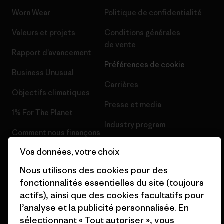
Worn Wear
Politique de confidentialité
Valeurs et projets
Conditions générales
de vente
Rapport d’avancement
Préférences de cookie
Business Unusual
Carrières
Objectifs climatiques
Presse et media
1% For The Planet
Industry program
Comment nous finançons
Programme d’affiliation
Vos données, votre choix
Cartes cadeaux
Patagonia France Plan du site
Nous utilisons des cookies pour des
Nos magasins
fonctionnalités essentielles du site (toujours
actifs), ainsi que des cookies facultatifs pour
l’analyse et la publicité personnalisée. En
sélectionnant « Tout autoriser », vous