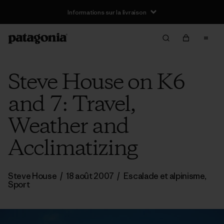
Informations sur la livraison
Steve House on K6
and 7: Travel,
Weather and
Acclimatizing
Steve House
/
18 août 2007
/
Escalade et alpinisme
,
Sport