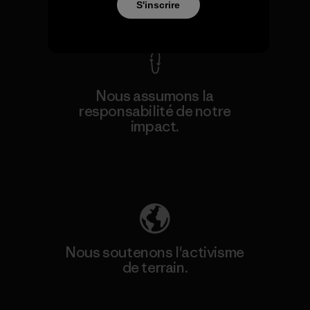
S'inscrire
Voir la Garantie Ironclad
Nous assumons la
responsabilité de notre
impact.
Découvrez notre empreinte carbone
Nous soutenons l'activisme
de terrain.
Consulter Patagonia Action Works