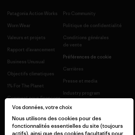
Patagonia Action Works
Pro Community
Worn Wear
Politique de confidentialité
Valeurs et projets
Conditions générales
de vente
Rapport d’avancement
Préférences de cookie
Business Unusual
Carrières
Objectifs climatiques
Presse et media
1% For The Planet
Industry program
Comment nous finançons
Programme d’affiliation
Vos données, votre choix
Cartes cadeaux
Patagonia France Plan du site
Nous utilisons des cookies pour des
Nos magasins
fonctionnalités essentielles du site (toujours
actifs), ainsi que des cookies facultatifs pour