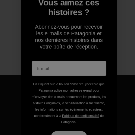
Vous aimez ces
histoires ?
Abonnez-vous pour recevoir
les e-mails de Patagonia et
nos dernières histoires dans
votre boîte de réception.
En cliquant sur le bouton S’inscrire, j'accepte que
Patagonia utilise mon adresse e-mail pour
m'envoyer des e-mails concernant les produits, les
histoires originales, la sensibilisation à l'activisme,
Nous garantissons tous les
les informations sur les événements et autres,
produits que nous
conformément à la
Politique de confidentialité
de
fabriquons.
Patagonia.