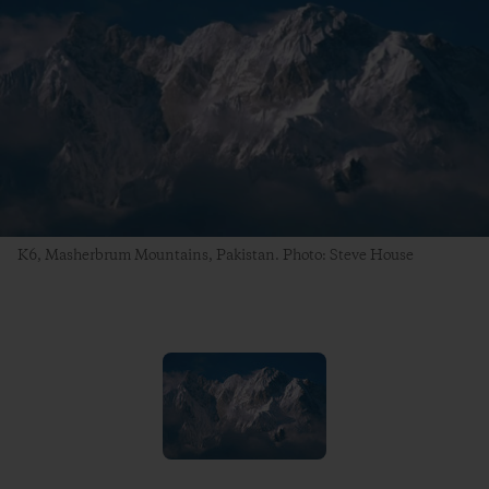
K6, Masherbrum Mountains, Pakistan. Photo: Steve House