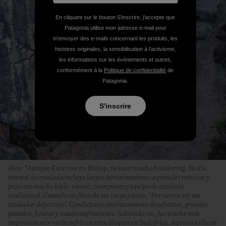
En cliquant sur le bouton S’inscrire, j'accepte que
Patagonia utilise mon adresse e-mail pour
m'envoyer des e-mails concernant les produits, les
histoires originales, la sensibilisation à l'activisme,
les informations sur les événements et autres,
conformément à la
Politique de confidentialité
de
Patagonia.
S'inscrire
Alex: “Aunque Kate vive en Bishop, no hace mucho bouldering. Su día
normal de escalada incluye largas aproximaciones a paredes remotas y
picos con mucho hielo, viento, crampones y equipo de escalada
tradicional. Cuando veo fotos de sus rutas pienso, ‘Por suerte soy un
escalador deportivo’. Condiciones absolutamente desafiantes, grandes
paredes, fisuras y mucho sufrimiento. Sabiendo eso, fue mucho más
impresionante verla sufrir en estos bloques en Sudáfrica. Aquí está ella en