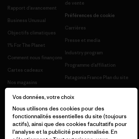
de vente
Rapport d’avancement
Préférences de cookie
Business Unusual
Carrières
Objectifs climatiques
Presse et media
1% For The Planet
Industry program
Comment nous finançons
Programme d’affiliation
Cartes cadeaux
Patagonia France Plan du site
Nos magasins
Vos données, votre choix
Nous utilisons des cookies pour des
fonctionnalités essentielles du site (toujours
© 2026 Patagonia, Inc. All Rights Reserved.
actifs), ainsi que des cookies facultatifs pour
l’analyse et la publicité personnalisée. En