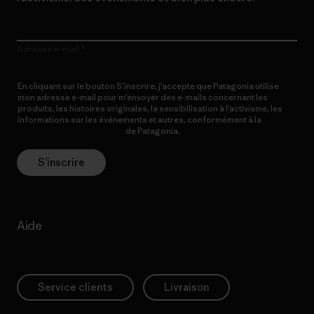
Adresse e-mail
En cliquant sur le bouton S’inscrire, j’accepte que Patagonia utilise
mon adresse e-mail pour m’envoyer des e-mails concernant les
produits, les histoires originales, la sensibilisation à l’activisme, les
informations sur les événements et autres, conformément à la
Politique de confidentialité
de Patagonia.
S’inscrire
Aide
Service clients
Livraison