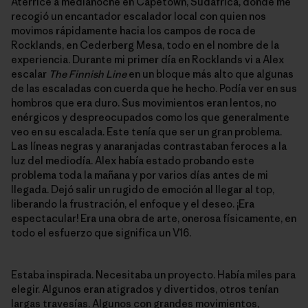
Aterricé a medianoche en Capetown, Sudáfrica, donde me
recogió un encantador escalador local con quien nos
movimos rápidamente hacia los campos de roca de
Rocklands, en Cederberg Mesa, todo en el nombre de la
experiencia. Durante mi primer día en Rocklands vi a Alex
escalar
The Finnish Line
en un bloque más alto que algunas
de las escaladas con cuerda que he hecho. Podía ver en sus
hombros que era duro. Sus movimientos eran lentos, no
enérgicos y despreocupados como los que generalmente
veo en su escalada. Este tenía que ser un gran problema.
Las líneas negras y anaranjadas contrastaban feroces a la
luz del mediodía. Alex había estado probando este
problema toda la mañana y por varios días antes de mi
llegada. Dejó salir un rugido de emoción al llegar al top,
liberando la frustración, el enfoque y el deseo. ¡Era
espectacular! Era una obra de arte, onerosa físicamente, en
todo el esfuerzo que significa un V16.
Estaba inspirada. Necesitaba un proyecto. Había miles para
elegir. Algunos eran atigrados y divertidos, otros tenían
largas travesías. Algunos con grandes movimientos,