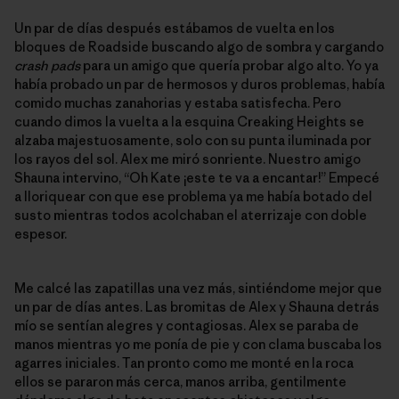
Un par de días después estábamos de vuelta en los
bloques de Roadside buscando algo de sombra y cargando
crash pads
para un amigo que quería probar algo alto. Yo ya
había probado un par de hermosos y duros problemas, había
comido muchas zanahorias y estaba satisfecha. Pero
cuando dimos la vuelta a la esquina Creaking Heights se
alzaba majestuosamente, solo con su punta iluminada por
los rayos del sol. Alex me miró sonriente. Nuestro amigo
Shauna intervino, “Oh Kate ¡este te va a encantar!” Empecé
a lloriquear con que ese problema ya me había botado del
susto mientras todos acolchaban el aterrizaje con doble
espesor.
Me calcé las zapatillas una vez más, sintiéndome mejor que
un par de días antes. Las bromitas de Alex y Shauna detrás
mío se sentían alegres y contagiosas. Alex se paraba de
manos mientras yo me ponía de pie y con clama buscaba los
agarres iniciales. Tan pronto como me monté en la roca
ellos se pararon más cerca, manos arriba, gentilmente