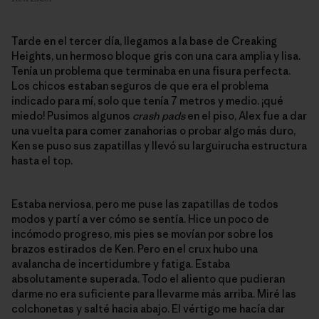
Tarde en el tercer día, llegamos a la base de Creaking
Heights, un hermoso bloque gris con una cara amplia y lisa.
Tenía un problema que terminaba en una fisura perfecta.
Los chicos estaban seguros de que era el problema
indicado para mí, solo que tenía 7 metros y medio. ¡qué
miedo! Pusimos algunos
crash pads
en el piso, Alex fue a dar
una vuelta para comer zanahorias o probar algo más duro,
Ken se puso sus zapatillas y llevó su larguirucha estructura
hasta el top.
Estaba nerviosa, pero me puse las zapatillas de todos
modos y partí a ver cómo se sentía. Hice un poco de
incómodo progreso, mis pies se movían por sobre los
brazos estirados de Ken. Pero en el crux hubo una
avalancha de incertidumbre y fatiga. Estaba
absolutamente superada. Todo el aliento que pudieran
darme no era suficiente para llevarme más arriba. Miré las
colchonetas y salté hacia abajo. El vértigo me hacía dar