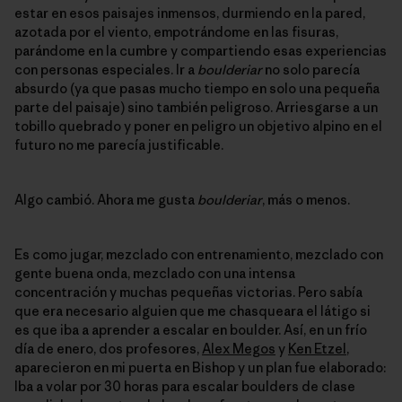
estar en esos paisajes inmensos, durmiendo en la pared,
azotada por el viento, empotrándome en las fisuras,
parándome en la cumbre y compartiendo esas experiencias
con personas especiales. Ir a
boulderiar
no solo parecía
absurdo (ya que pasas mucho tiempo en solo una pequeña
parte del paisaje) sino también peligroso. Arriesgarse a un
tobillo quebrado y poner en peligro un objetivo alpino en el
futuro no me parecía justificable.
Algo cambió. Ahora me gusta
boulderiar
, más o menos.
Es como jugar, mezclado con entrenamiento, mezclado con
gente buena onda, mezclado con una intensa
concentración y muchas pequeñas victorias. Pero sabía
que era necesario alguien que me chasqueara el látigo si
es que iba a aprender a escalar en boulder. Así, en un frío
día de enero, dos profesores,
Alex Megos
y
Ken Etzel
,
aparecieron en mi puerta en Bishop y un plan fue elaborado:
Iba a volar por 30 horas para escalar boulders de clase