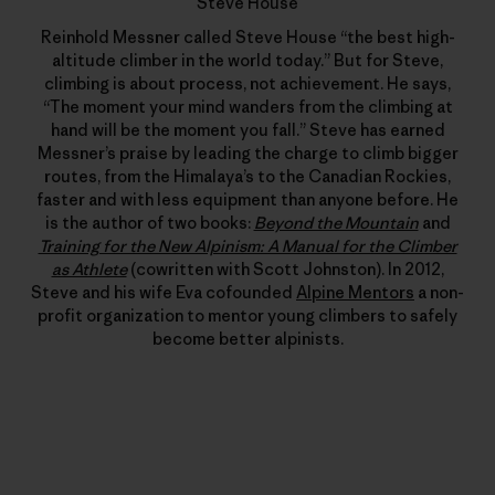
Steve House
Reinhold Messner called Steve House “the best high-
altitude climber in the world today.” But for Steve,
climbing is about process, not achievement. He says,
“The moment your mind wanders from the climbing at
hand will be the moment you fall.” Steve has earned
Messner’s praise by leading the charge to climb bigger
routes, from the Himalaya’s to the Canadian Rockies,
faster and with less equipment than anyone before. He
is the author of two books:
Beyond the Mountain
and
Training for the New Alpinism: A Manual for the Climber
as Athlete
(cowritten with Scott Johnston). In 2012,
Steve and his wife Eva cofounded
Alpine Mentors
a non-
profit organization to mentor young climbers to safely
become better alpinists.