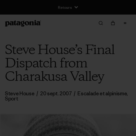
Retours
Steve House’s Final
Dispatch from
Charakusa Valley
Steve House
/
20 sept. 2007
/
Escalade et alpinisme
,
Sport