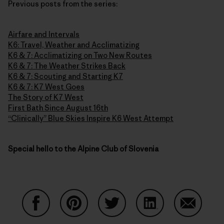
Previous posts from the series:
Airfare and Intervals
K6: Travel, Weather and Acclimatizing
K6 & 7: Acclimatizing on Two New Routes
K6 & 7: The Weather Strikes Back
K6 & 7: Scouting and Starting K7
K6 & 7: K7 West Goes
The Story of K7 West
First Bath Since August 16th
“Clinically” Blue Skies Inspire K6 West Attempt
Special hello to the Alpine Club of Slovenia
Partager sur Facebook
Partager sur Pinterest
Partager sur Twitter
Partager sur Linke
Partager 