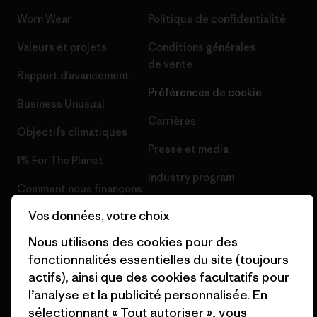
Worn Wear
Politique de confidentialité
Valeurs et projets
Conditions générales
de vente
Rapport d’avancement
Préférences de cookie
Business Unusual
Carrières
Objectifs climatiques
Presse et media
1% For The Planet
Industry program
Comment nous finançons
Programme d’affiliation
Vos données, votre choix
Cartes cadeaux
Patagonia France Plan du site
Nous utilisons des cookies pour des
Nos magasins
fonctionnalités essentielles du site (toujours
actifs), ainsi que des cookies facultatifs pour
l’analyse et la publicité personnalisée. En
sélectionnant « Tout autoriser », vous