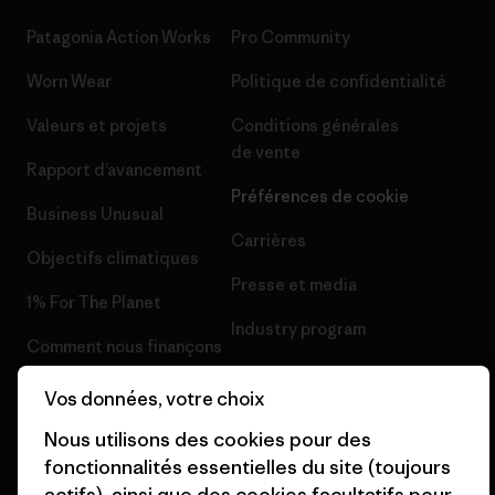
Patagonia Action Works
Pro Community
Worn Wear
Politique de confidentialité
Valeurs et projets
Conditions générales
de vente
Rapport d’avancement
Préférences de cookie
Business Unusual
Carrières
Objectifs climatiques
Presse et media
1% For The Planet
Industry program
Comment nous finançons
Programme d’affiliation
Cartes cadeaux
Vos données, votre choix
Patagonia France Plan du site
Nos magasins
Nous utilisons des cookies pour des
fonctionnalités essentielles du site (toujours
actifs), ainsi que des cookies facultatifs pour