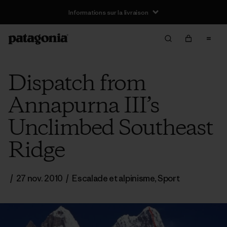
Informations sur la livraison
Dispatch from
Annapurna III’s
Unclimbed Southeast
Ridge
/
27 nov. 2010
/
Escalade et alpinisme
,
Sport