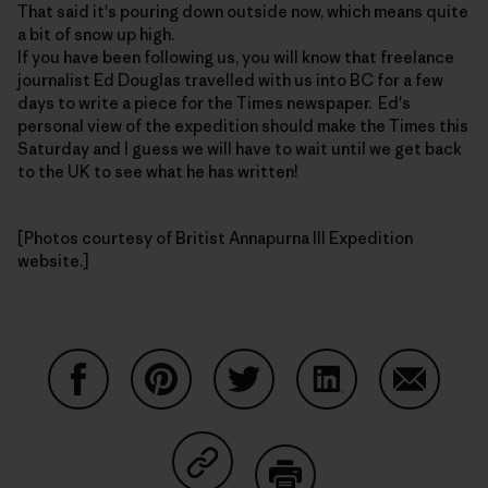
That said it's pouring down outside now, which means quite
a bit of snow up high.
If you have been following us, you will know that freelance
journalist Ed Douglas travelled with us into BC for a few
days to write a piece for the Times newspaper. Ed's
personal view of the expedition should make the Times this
Saturday and I guess we will have to wait until we get back
to the UK to see what he has written!
[Photos courtesy of Britist Annapurna III Expedition
website.]
Partager sur Facebook
Partager sur Pinterest
Partager sur Twitter
Partager sur Linke
Partager 