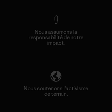
Voir la Garantie Ironclad
Nous assumons la
responsabilité de notre
impact.
Découvrez notre empreinte carbone
Nous soutenons l'activisme
de terrain.
Consulter Patagonia Action Works