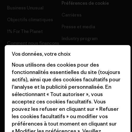
Préférences de cookie
Business Unusual
Carrières
Objectifs climatiques
Presse et media
1% For The Planet
Industry program
Comment nous finançons
Programme d’affiliation
Vos données, votre choix
Cartes cadeaux
Patagonia France Plan du site
Nous utilisons des cookies pour des
Nos magasins
fonctionnalités essentielles du site (toujours
actifs), ainsi que des cookies facultatifs pour
l’analyse et la publicité personnalisée. En
sélectionnant « Tout autoriser », vous
acceptez ces cookies facultatifs. Vous
© 2026 Patagonia, Inc. All Rights Reserved.
pouvez les refuser en cliquant sur « Refuser
les cookies facultatifs » ou modifier vos
préférences à tout moment en cliquant sur
« Modifier les préférences ». Veuillez
français