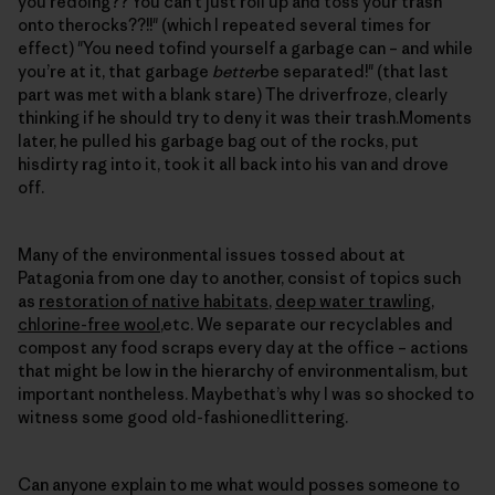
you’redoing?? You can’t just roll up and toss your trash
onto therocks??!!" (which I repeated several times for
effect) "You need tofind yourself a garbage can – and while
you’re at it, that garbage
better
be separated!" (that last
part was met with a blank stare) The driverfroze, clearly
thinking if he should try to deny it was their trash.Moments
later, he pulled his garbage bag out of the rocks, put
hisdirty rag into it, took it all back into his van and drove
off.
Many of the environmental issues tossed about at
Patagonia from one day to another, consist of topics such
as
restoration of native habitats
,
deep water trawling
,
chlorine-free wool
,etc. We separate our recyclables and
compost any food scraps every day at the office – actions
that might be low in the hierarchy of environmentalism, but
important nontheless. Maybethat’s why I was so shocked to
witness some good old-fashionedlittering.
Can anyone explain to me what would posses someone to