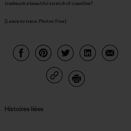
trashsuch a beautiful stretch of coastline?
[Leave no trace. Photos: Free]
Partager sur Facebook
Partager sur Pinterest
Partager sur Twitter
Partager sur Linke
Partager 
Partager sur Copy Link
Imprimer
Histoires liées