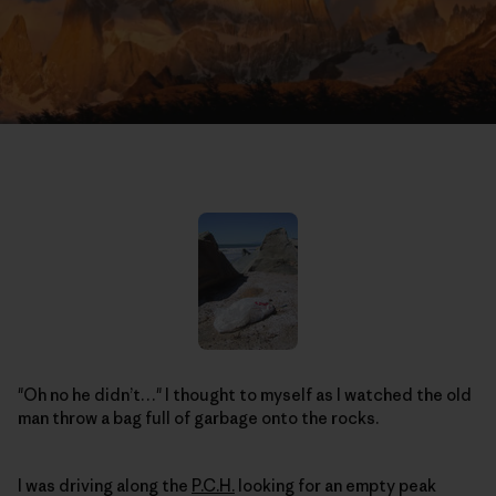
"Oh no he didn’t…" I thought to myself as I watched the old
man throw a bag full of garbage onto the rocks.
I was driving along the
P.C.H.
looking for an empty peak