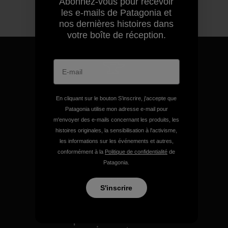
Abonnez-vous pour recevoir
les e-mails de Patagonia et
nos dernières histoires dans
votre boîte de réception.
Nous garantissons tous les
En cliquant sur le bouton S’inscrire, j'accepte que
produits que nous
Patagonia utilise mon adresse e-mail pour
fabriquons.
m'envoyer des e-mails concernant les produits, les
histoires originales, la sensibilisation à l'activisme,
les informations sur les événements et autres,
Voir la Garantie Ironclad
conformément à la
Politique de confidentialité
de
Patagonia.
S'inscrire
Nous assumons la
responsabilité de notre