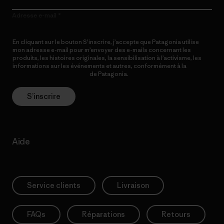
Adresse e-mail
En cliquant sur le bouton S’inscrire, j’accepte que Patagonia utilise
mon adresse e-mail pour m’envoyer des e-mails concernant les
produits, les histoires originales, la sensibilisation à l’activisme, les
informations sur les événements et autres, conformément à la
Politique de confidentialité
de Patagonia.
S’inscrire
Aide
Service clients
Livraison
FAQs
Réparations
Retours