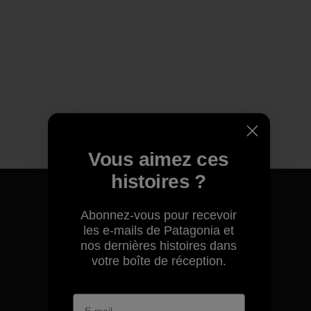
Vous aimez ces
histoires ?
Abonnez-vous pour recevoir
les e-mails de Patagonia et
Nous garantissons tous les
nos dernières histoires dans
produits que nous
votre boîte de réception.
fabriquons.