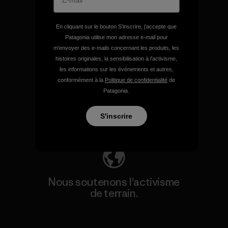
Voir la Garantie Ironclad
En cliquant sur le bouton S’inscrire, j'accepte que
Patagonia utilise mon adresse e-mail pour
m'envoyer des e-mails concernant les produits, les
histoires originales, la sensibilisation à l'activisme,
Nous assumons la
les informations sur les événements et autres,
responsabilité de notre
conformément à la
Politique de confidentialité
de
impact.
Patagonia.
S'inscrire
Découvrez notre empreinte carbone
Nous soutenons l'activisme
de terrain.
Consulter Patagonia Action Works