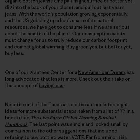
organic cotton jeans? One pair might suffice or better yet,
dig into the back of your closet, and pull out last year’s
jeans. With the world’s population growing exponentially,
and the US gobbling up a lion’s share of its natural
resources, we have got to consume less if we are serious
about the health of the planet. Our consumption habits
must change for us to truly reduce our carbon footprint
and combat global warming. Buy green yes, but better yet,
buy less.
One of our grantees Center for a
New American Dream
, has
long advocated that less is more. Check out their take on
the concept of
buying less
.
Near the end of the Times article the author listed eight
ideas for more substantial steps, taken from a list of 77 in a
book titled
The Live Earth Global Warming Survival
Handbook
. The last point was simple and looked small by
comparison to the other suggestions that included
refusing to buy bottled water. VOTE. Far from minor, this