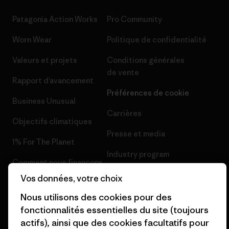
Patagonia Action Works
Pro Community
Worn Wear
Politique de confidentialité
Valeurs et projets
Conditions générales
de vente
Rapport d’avancement
Préférences de cookie
Business Unusual
Carrières
Objectifs climatiques
Presse et media
1% For The Planet
Industry program
Comment nous finançons
Programme d’affiliation
Vos données, votre choix
Cartes cadeaux
Patagonia France Plan du site
Nous utilisons des cookies pour des
Nos magasins
fonctionnalités essentielles du site (toujours
actifs), ainsi que des cookies facultatifs pour