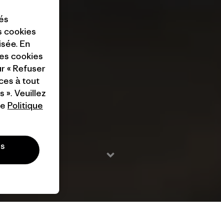
tés
es cookies
isée. En
ces cookies
ur « Refuser
ces à tout
 ». Veuillez
re
Politique
es