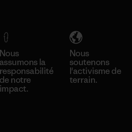
Nous
Nous
assumons la
soutenons
responsabilité
l'activisme de
de notre
terrain.
impact.
Consulter Patagonia
Action Works
Découvrez notre
empreinte carbone