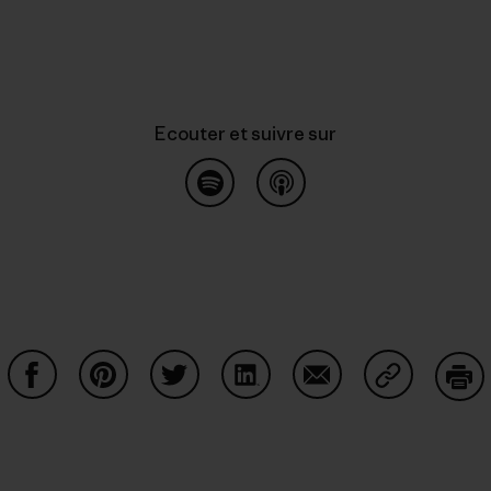
Ecouter et suivre sur
Ecouter sur
common.blog.listenon
Partager sur Facebook
Partager sur Pinterest
Partager sur Twitter
Partager sur LinkedIn
Partager sur Email
Partager su
Imp