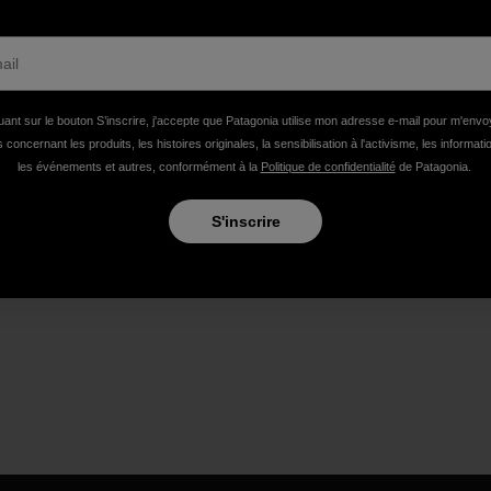
uant sur le bouton S’inscrire, j'accepte que Patagonia utilise mon adresse e-mail pour m'env
 concernant les produits, les histoires originales, la sensibilisation à l'activisme, les informat
les événements et autres, conformément à la
Politique de confidentialité
de Patagonia.
S'inscrire