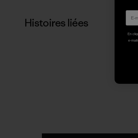
Histoires liées
En cliq
e-mails