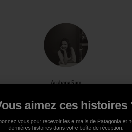
Archana Ram
Archana is Patagonia’s managing editor for
responsible business. Tell your dog she says hi.
Vous aimez ces histoires 
bonnez-vous pour recevoir les e-mails de Patagonia et n
dernières histoires dans votre boîte de réception.