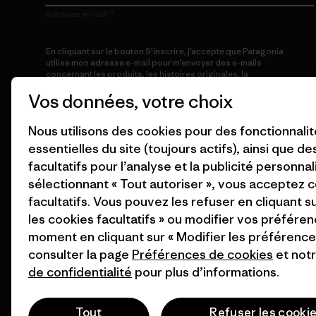
Adresse e-mail
En cliquant sur le bouton S’inscrire, j’accepte que Patagonia
utilise mon adresse e-mail pour m’envoyer des e-mails
concernant les produits, les histoires originales, la
sensibilisation à l’activisme, les informations sur les événements
Vos données, votre choix
et autres, conformément à la
Politique de confidentialité
de
Patagonia.
Nous utilisons des cookies pour des fonctionnali
S’inscrire
essentielles du site (toujours actifs), ainsi que d
facultatifs pour l’analyse et la publicité personnal
sélectionnant « Tout autoriser », vous acceptez 
facultatifs. Vous pouvez les refuser en cliquant s
les cookies facultatifs » ou modifier vos préféren
moment en cliquant sur « Modifier les préférences
consulter la page
Préférences de cookies
et not
© 2026 Patagonia, Inc. All Rights Reserved.
de confidentialité
pour plus d’informations.
Tout
Refuser les cooki