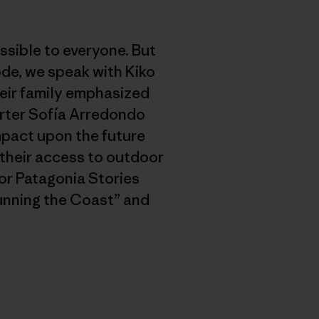
sible to everyone. But
ode, we speak with Kiko
eir family emphasized
orter Sofía Arredondo
mpact upon the future
 their access to outdoor
for Patagonia Stories
Running the Coast” and