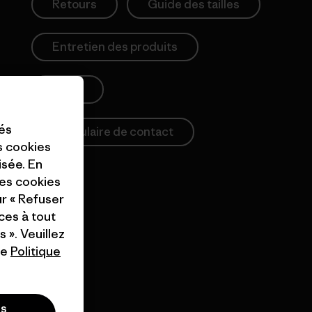
Retours
Guide des tailles
Entretien des produits
Login
tés
Formulaire de contact
es cookies
isée. En
ces cookies
ur « Refuser
ces à tout
 ». Veuillez
re
Politique
es