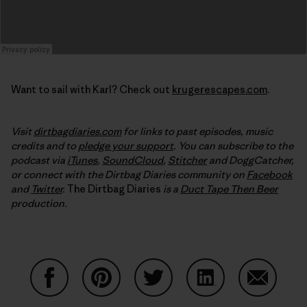
Want to sail with Karl? Check out
krugerescapes.com
.
Visit
dirtbagdiaries.com
for links to past episodes, music
credits and to
pledge your support
. You can subscribe to the
podcast via
iTunes
,
SoundCloud
,
Stitcher
and DoggCatcher,
or connect with the Dirtbag Diaries community on
Facebook
and
Twitter
.
The Dirtbag Diaries
is a
Duct Tape Then Beer
production.
Partager sur Facebook
Partager sur Pinterest
Partager sur Twitter
Partager sur Linke
Partager 