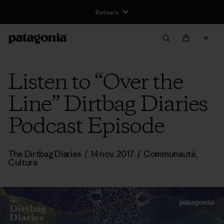
Retours
Listen to “Over the
Line” Dirtbag Diaries
Podcast Episode
The Dirtbag Diaries
/
14 nov. 2017
/
Communauté
,
Culture