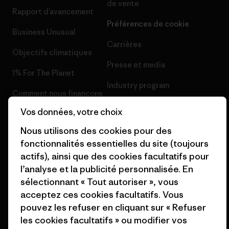
de vente
Rapport d’avancement
Préférences de cookie
Business Unusual
Carrières
Objectifs climatiques
Presse et media
1% For The Planet
Industry program
Comment nous finançons
Programme d’affiliation
Vos données, votre choix
Cartes cadeaux
Patagonia France Plan du site
Nous utilisons des cookies pour des
Nos magasins
fonctionnalités essentielles du site (toujours
actifs), ainsi que des cookies facultatifs pour
l’analyse et la publicité personnalisée. En
sélectionnant « Tout autoriser », vous
acceptez ces cookies facultatifs. Vous
© 2026 Patagonia, Inc. All Rights Reserved.
pouvez les refuser en cliquant sur « Refuser
les cookies facultatifs » ou modifier vos