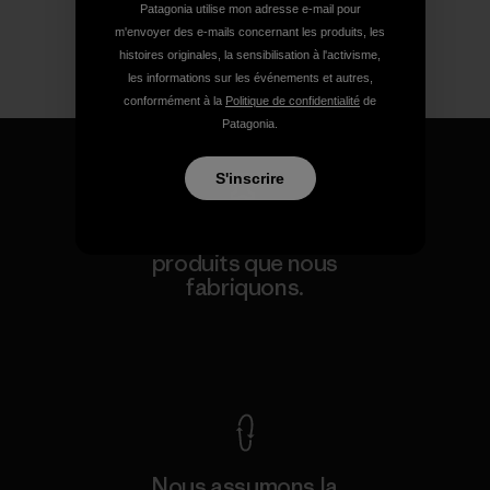
Patagonia utilise mon adresse e-mail pour
m'envoyer des e-mails concernant les produits, les
histoires originales, la sensibilisation à l'activisme,
les informations sur les événements et autres,
conformément à la
Politique de confidentialité
de
Patagonia.
S'inscrire
Nous garantissons tous les
produits que nous
fabriquons.
Voir la Garantie Ironclad
Nous assumons la