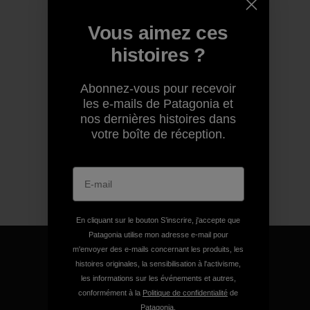
Vous aimez ces
histoires ?
Abonnez-vous pour recevoir
les e-mails de Patagonia et
nos dernières histoires dans
votre boîte de réception.
En cliquant sur le bouton S’inscrire, j'accepte que
Patagonia utilise mon adresse e-mail pour
m'envoyer des e-mails concernant les produits, les
histoires originales, la sensibilisation à l'activisme,
les informations sur les événements et autres,
conformément à la
Politique de confidentialité
de
Nous garantissons tous les
Patagonia.