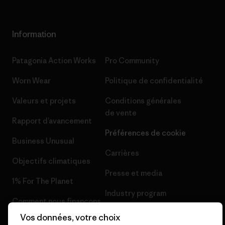
Information
Patagonia Action Works
Pro Community
Worn Wear
Politique de confidentialité
Valeurs et projets
Conditions générales
de vente
Rapport d’avancement
Préférences de cookie
Business Unusual
Carrières
Objectifs climatiques
Presse et media
1% For The Planet
Industry program
Comment nous finançons
Programme d’affiliation
Vos données, votre choix
Cartes cadeaux