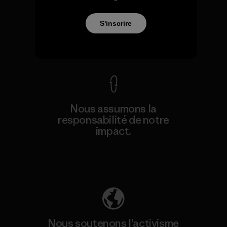
produits que nous
fabriquons.
S'inscrire
Voir la Garantie Ironclad
Nous assumons la
responsabilité de notre
impact.
Découvrez notre empreinte carbone
Nous soutenons l'activisme