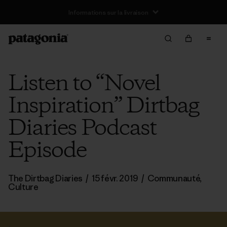
Informations sur la livraison
Listen to “Novel
Inspiration” Dirtbag
Diaries Podcast
Episode
The Dirtbag Diaries
/
15 févr. 2019
/
Communauté
,
Culture