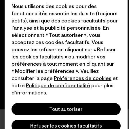
Patagonia France Plan du site
Nous utilisons des cookies pour des
Nos magasins
fonctionnalités essentielles du site (toujours
actifs), ainsi que des cookies facultatifs pour
l’analyse et la publicité personnalisée. En
sélectionnant « Tout autoriser », vous
acceptez ces cookies facultatifs. Vous
© 2026 Patagonia, Inc. All Rights Reserved.
pouvez les refuser en cliquant sur « Refuser
les cookies facultatifs » ou modifier vos
préférences à tout moment en cliquant sur
« Modifier les préférences ». Veuillez
français
consulter la page
Préférences de cookies
et
notre
Politique de confidentialité
pour plus
d’informations.
Tout autoriser
Refuser les cookies facultatifs