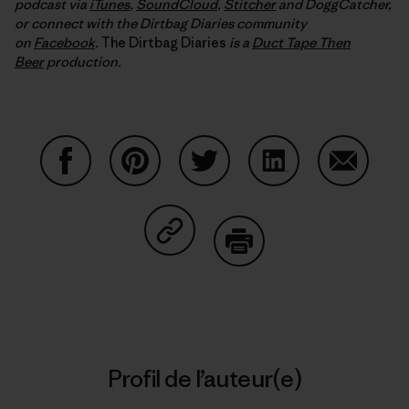
podcast via
iTunes
,
SoundCloud
,
Stitcher
and DoggCatcher,
or connect with the Dirtbag Diaries community
on
Facebook
.
The Dirtbag Diaries
is a
Duct Tape Then
Beer
production.
Partager sur Facebook
Partager sur Pinterest
Partager sur Twitter
Partager sur Linke
Partager 
Partager sur Copy Link
Imprimer
Profil de l’auteur(e)