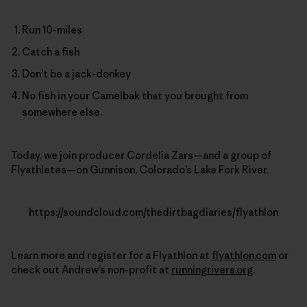
Run 10-miles
Catch a fish
Don’t be a jack-donkey
No fish in your Camelbak that you brought from
somewhere else.
Today, we join producer Cordelia Zars—and a group of
Flyathletes—on Gunnison, Colorado’s Lake Fork River.
https://soundcloud.com/thedirtbagdiaries/flyathlon
Learn more and register for a Flyathlon at
flyathlon.com
or
check out Andrew’s non-profit at
runningrivers.org
.