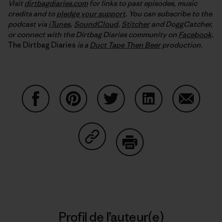
Visit
dirtbagdiaries.com
for links to past episodes, music
credits and to
pledge your support
. You can subscribe to the
podcast via
iTunes
,
SoundCloud
,
Stitcher
and DoggCatcher,
or connect with the Dirtbag Diaries community on
Facebook
.
The Dirtbag Diaries
is a
Duct Tape Then Beer
production.
Partager sur Facebook
Partager sur Pinterest
Partager sur Twitter
Partager sur Linke
Partager 
Partager sur Copy Link
Imprimer
Profil de l’auteur(e)