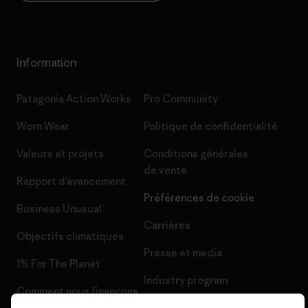
Information
Patagonia Action Works
Pro Community
Worn Wear
Politique de confidentialité
Valeurs et projets
Conditions générales
de vente
Rapport d’avancement
Préférences de cookie
Business Unusual
Carrières
Objectifs climatiques
Presse et media
1% For The Planet
Industry program
Comment nous finançons
Programme d’affiliation