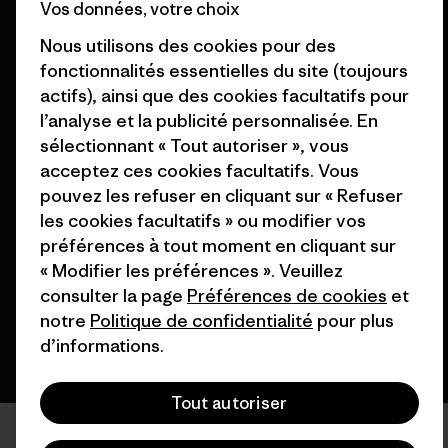
Vos données, votre choix
Cartes cadeaux
Patagonia France Plan du site
Nous utilisons des cookies pour des
Nos magasins
fonctionnalités essentielles du site (toujours
actifs), ainsi que des cookies facultatifs pour
l’analyse et la publicité personnalisée. En
sélectionnant « Tout autoriser », vous
acceptez ces cookies facultatifs. Vous
© 2026 Patagonia, Inc. All Rights Reserved.
pouvez les refuser en cliquant sur « Refuser
les cookies facultatifs » ou modifier vos
préférences à tout moment en cliquant sur
« Modifier les préférences ». Veuillez
français
consulter la page
Préférences de cookies
et
notre
Politique de confidentialité
pour plus
d’informations.
Tout autoriser