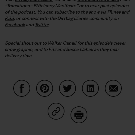
“Transitions – Efficiency Manifesto” or to hear past episodes
of the podcast. You can subscribe to the show via
iTunes
and
RSS
, or connect with the Dirtbag Diaries community on
Facebook
and
Twitter
.
Special shout out to
Walker Cahall
for this episode’s clever
show graphic, and to Fitz and Becca Cahall as they near
delivery time.
Partager sur Facebook
Partager sur Pinterest
Partager sur Twitter
Partager sur Linke
Partager 
Partager sur Copy Link
Imprimer