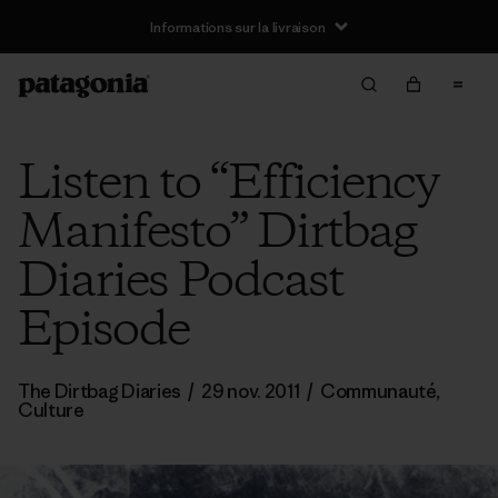
Informations sur la livraison
Listen to “Efficiency
Manifesto” Dirtbag
Diaries Podcast
Episode
The Dirtbag Diaries
/
29 nov. 2011
/
Communauté
,
Culture