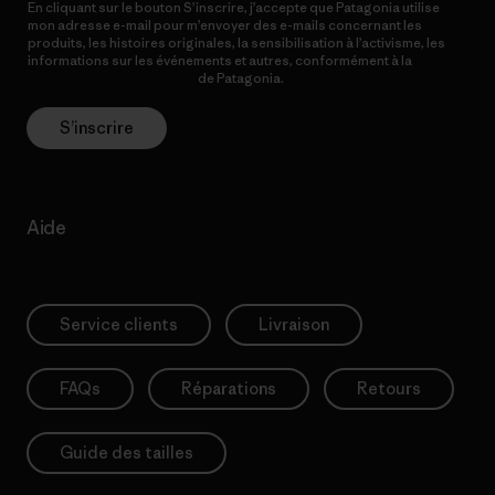
En cliquant sur le bouton S’inscrire, j’accepte que Patagonia utilise
mon adresse e-mail pour m’envoyer des e-mails concernant les
produits, les histoires originales, la sensibilisation à l’activisme, les
informations sur les événements et autres, conformément à la
Politique de confidentialité
de Patagonia.
S’inscrire
Aide
Service clients
Livraison
FAQs
Réparations
Retours
Guide des tailles