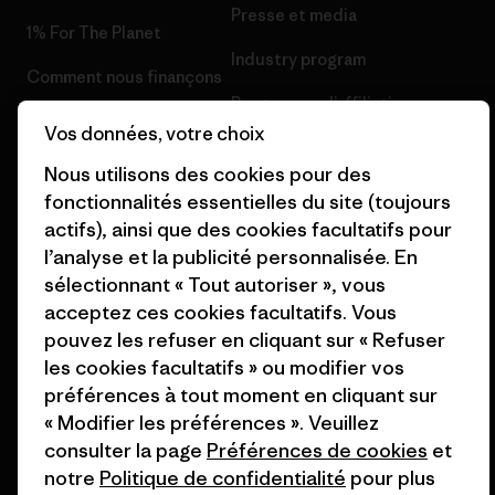
Presse et media
1% For The Planet
Industry program
Comment nous finançons
Programme d’affiliation
Cartes cadeaux
Vos données, votre choix
Patagonia France Plan du site
Nos magasins
Nous utilisons des cookies pour des
fonctionnalités essentielles du site (toujours
actifs), ainsi que des cookies facultatifs pour
l’analyse et la publicité personnalisée. En
sélectionnant « Tout autoriser », vous
© 2026 Patagonia, Inc. All Rights Reserved.
acceptez ces cookies facultatifs. Vous
pouvez les refuser en cliquant sur « Refuser
les cookies facultatifs » ou modifier vos
préférences à tout moment en cliquant sur
français
« Modifier les préférences ». Veuillez
consulter la page
Préférences de cookies
et
notre
Politique de confidentialité
pour plus