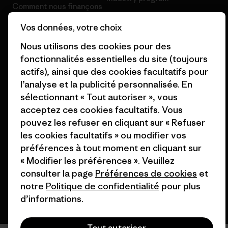
Comment nous finançons
Programme d’affiliation
Vos données, votre choix
Cartes cadeaux
Patagonia France Plan du site
Nous utilisons des cookies pour des
Nos magasins
fonctionnalités essentielles du site (toujours
actifs), ainsi que des cookies facultatifs pour
l’analyse et la publicité personnalisée. En
sélectionnant « Tout autoriser », vous
acceptez ces cookies facultatifs. Vous
© 2026 Patagonia, Inc. All Rights Reserved.
pouvez les refuser en cliquant sur « Refuser
les cookies facultatifs » ou modifier vos
préférences à tout moment en cliquant sur
français
« Modifier les préférences ». Veuillez
consulter la page
Préférences de cookies
et
notre
Politique de confidentialité
pour plus
d’informations.