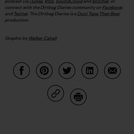
podcast via
iTunes
,
RSS
,
SoundCloud
and
Stitcher
,
or
connect with the Dirtbag Diaries community on
Facebook
and
Twitter
.
The Dirtbag Diaries is a
Duct Tape Then Beer
production.
Graphic by
Walker Cahall
Partager sur Facebook
Partager sur Pinterest
Partager sur Twitter
Partager sur Linke
Partager 
Partager sur Copy Link
Imprimer