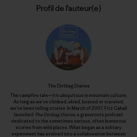
Profil de l’auteur(e)
The Dirtbag Diaries
The campfire tale—it’s ubiquitous in mountain culture.
As long as we’ve climbed, skied, boated or traveled,
we’ve been telling stories. In March of 2007, Fitz Cahall
launched
The Dirtbag Diaries
, a grassroots podcast
dedicated to the sometimes serious, often humorous
stories from wild places. What began as a solitary
experiment has evolved into a collaboration between