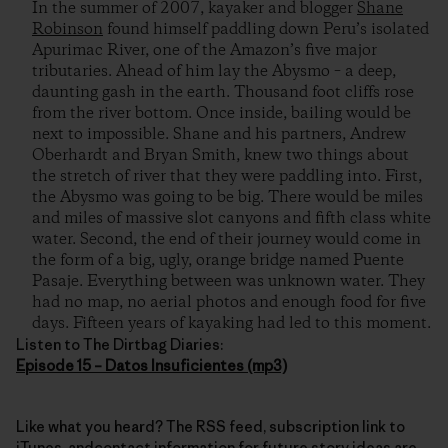
In the summer of 2007, kayaker and blogger
Shane
Robinson
found himself paddling down Peru’s isolated
Apurimac River, one of the Amazon’s five major
tributaries. Ahead of him lay the Abysmo – a deep,
daunting gash in the earth. Thousand foot cliffs rose
from the river bottom. Once inside, bailing would be
next to impossible. Shane and his partners, Andrew
Oberhardt and Bryan Smith, knew two things about
the stretch of river that they were paddling into. First,
the Abysmo was going to be big. There would be miles
and miles of massive slot canyons and fifth class white
water. Second, the end of their journey would come in
the form of a big, ugly, orange bridge named Puente
Pasaje. Everything between was unknown water. They
had no map, no aerial photos and enough food for five
days. Fifteen years of kayaking had led to this moment.
Listen to The Dirtbag Diaries:
Episode 15 – Datos Insuficientes (mp3)
Like what you heard? The RSS feed, subscription link to
iTunes, andcontact information for future story ideas are