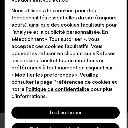
Vos données, votre choix
Cartes cadeaux
Patagonia France Plan du site
Nous utilisons des cookies pour des
Nos magasins
fonctionnalités essentielles du site (toujours
actifs), ainsi que des cookies facultatifs pour
l’analyse et la publicité personnalisée. En
sélectionnant « Tout autoriser », vous
acceptez ces cookies facultatifs. Vous
© 2026 Patagonia, Inc. All Rights Reserved.
pouvez les refuser en cliquant sur « Refuser
les cookies facultatifs » ou modifier vos
préférences à tout moment en cliquant sur
« Modifier les préférences ». Veuillez
français
consulter la page
Préférences de cookies
et
notre
Politique de confidentialité
pour plus
d’informations.
Tout autoriser