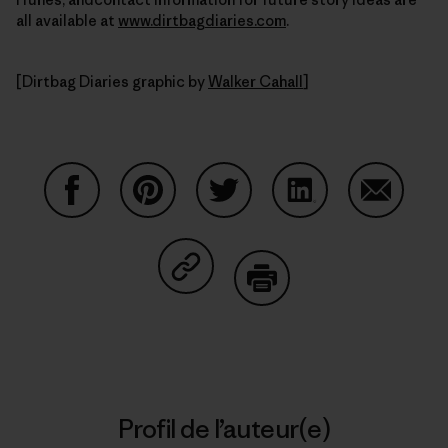
all available at
www.dirtbagdiaries.com
.
[Dirtbag Diaries graphic by
Walker Cahall
]
Partager sur Facebook
Partager sur Pinterest
Partager sur Twitter
Partager sur Linke
Partager 
Partager sur Copy Link
Imprimer
Profil de l’auteur(e)