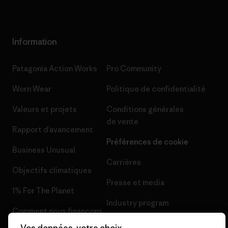
Information
Patagonia Action Works
Pro Community
Worn Wear
Politique de confidentialité
Valeurs et projets
Conditions générales
de vente
Rapport d’avancement
Préférences de cookie
Business Unusual
Carrières
Objectifs climatiques
Presse et media
1% For The Planet
Industry program
Comment nous finançons
Programme d’affiliation