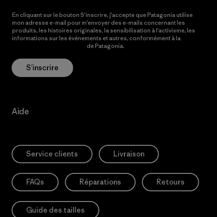
En cliquant sur le bouton S’inscrire, j’accepte que Patagonia utilise
mon adresse e-mail pour m’envoyer des e-mails concernant les
produits, les histoires originales, la sensibilisation à l’activisme, les
informations sur les événements et autres, conformément à la
Politique de confidentialité
de Patagonia.
S’inscrire
Aide
Service clients
Livraison
FAQs
Réparations
Retours
Guide des tailles