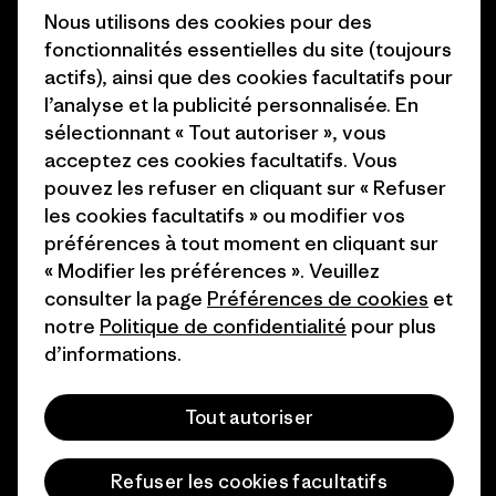
Objectifs climatiques
Nous utilisons des cookies pour des
Presse et media
fonctionnalités essentielles du site (toujours
1% For The Planet
actifs), ainsi que des cookies facultatifs pour
Industry program
l’analyse et la publicité personnalisée. En
Comment nous finançons
Programme d’affiliation
sélectionnant « Tout autoriser », vous
Cartes cadeaux
acceptez ces cookies facultatifs. Vous
Patagonia France Plan du site
pouvez les refuser en cliquant sur « Refuser
Nos magasins
les cookies facultatifs » ou modifier vos
préférences à tout moment en cliquant sur
« Modifier les préférences ». Veuillez
consulter la page
Préférences de cookies
et
notre
Politique de confidentialité
pour plus
© 2026 Patagonia, Inc. All Rights Reserved.
d’informations.
Tout autoriser
français
Refuser les cookies facultatifs