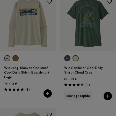
W's Long-Sleeved Capilene®
W's Capilene® Cool Daily
Cool Daily Shirt - Boardshort
Shirt - Cloud Crag
Logo
60,00 €
70,00 €
Avis
(3
)
Évaluation: 4.3 / 5
Avis
(3
)
Évaluation: 5.0 / 5
séchage rapide