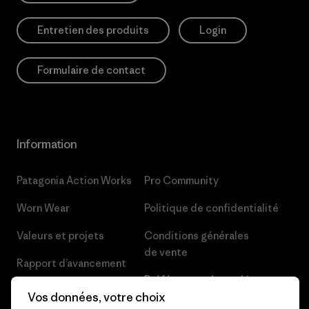
Entretien des produits
Login
Formulaire de contact
Information
Patagonia Action Works
Pro Community
Worn Wear
Politique de confidentialité
Valeurs et projets
Conditions générales
de vente
Rapport d’avancement
Préférences de cookie
Business Unusual
Vos données, votre choix
Carrières