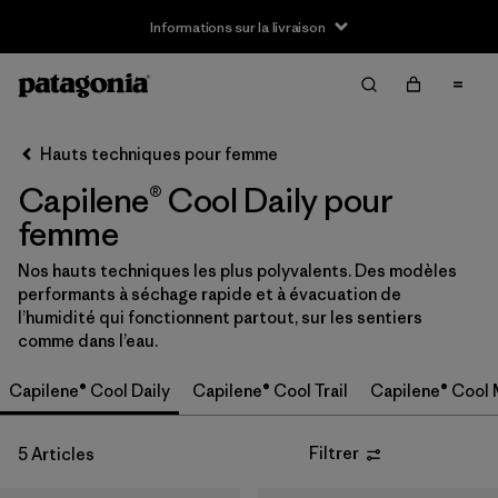
Informations sur la livraison
Filter & Sort
Effacer tout
Trier par
Hauts techniques pour femme
Filtrer par
Taille
Capilene® Cool Daily pour
XS
(5)
femme
S
(5)
Nos hauts techniques les plus polyvalents. Des modèles
performants à séchage rapide et à évacuation de
M
(5)
l’humidité qui fonctionnent partout, sur les sentiers
comme dans l’eau.
L
(5)
Capilene® Cool Daily
Capilene® Cool Trail
Capilene® Cool 
XL
(5)
Filtrer
5 Articles
XXL
(4)