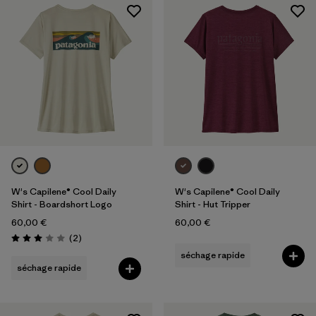
Filtrer par
Famille de produits
Filtrer par
Coupe
Filtrer par
Couleur
Filtrer par
Prix
Filtrer par
Caractéristiques
W's Capilene® Cool Daily
W's Capilene® Cool Daily
Filtrer par
Tissu
Shirt - Boardshort Logo
Shirt - Hut Tripper
60,00 €
60,00 €
Avis
(2
)
Évaluation: 3.0 / 5
séchage rapide
séchage rapide