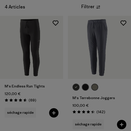
Filtrer
4 Articles
Filtrer par
Prix
Filtrer par
Coupe
M's Endless Run Tights
120,00 €
M's Terrebonne Joggers
Avis
(69
)
Évaluation: 4.6 / 5
100,00 €
Avis
(142
)
séchage rapide
Évaluation: 4.5 / 5
séchage rapide