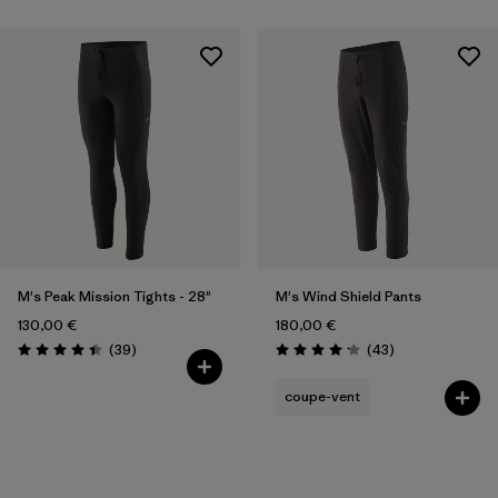
M's Peak Mission Tights - 28"
M's Wind Shield Pants
130,00 €
180,00 €
Avis
Avis
(39
)
(43
)
Évaluation: 4.4 / 5
Évaluation: 4.1 / 5
coupe-vent