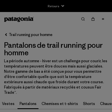
Retours
Filter & Sort
Effacer tout
Trier par
Trail running pour homme
Filtrer par
Taille
Pantalons de trail running pour
XS
(4)
homme
S
(4)
La période automne - hiver est un challenge pour courir, les
températures peuvent être douces mais aussi glaciales.
M
(4)
Notre gamme de bas a été conçue pour vous permettre
d'être confortable quelle que soit la température
L
(4)
extérieure aussi chaude que froide durant votre course.
Fabriqués à partir de matériaux recyclés et cousus Fair
XL
(4)
Trade™.
XXL
(4)
Vestes
Pantalons
Chemises et t-shirts
Shorts
Chauss