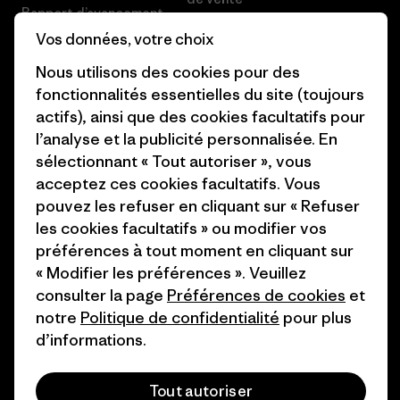
Rapport d’avancement
Préférences de cookie
Vos données, votre choix
Business Unusual
Carrières
Nous utilisons des cookies pour des
Objectifs climatiques
fonctionnalités essentielles du site (toujours
Presse et media
actifs), ainsi que des cookies facultatifs pour
1% For The Planet
l’analyse et la publicité personnalisée. En
Industry program
Comment nous finançons
sélectionnant « Tout autoriser », vous
Programme d’affiliation
acceptez ces cookies facultatifs. Vous
Cartes cadeaux
pouvez les refuser en cliquant sur « Refuser
Patagonia France Plan du site
les cookies facultatifs » ou modifier vos
Nos magasins
préférences à tout moment en cliquant sur
« Modifier les préférences ». Veuillez
consulter la page
Préférences de cookies
et
notre
Politique de confidentialité
pour plus
d’informations.
© 2026 Patagonia, Inc. All Rights Reserved.
Tout autoriser