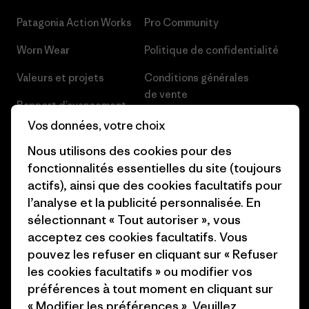
Patagonia Action Works
Pro Community
Worn Wear
Politique de confidentialité
Valeurs et projets
Conditions générales
de vente
Rapport d’avancement
Préférences de cookie
Vos données, votre choix
Business Unusual
Nous utilisons des cookies pour des
Carrières
Objectifs climatiques
fonctionnalités essentielles du site (toujours
Presse et media
actifs), ainsi que des cookies facultatifs pour
1% For The Planet
l’analyse et la publicité personnalisée. En
Industry program
Comment nous finançons
sélectionnant « Tout autoriser », vous
Programme d’affiliation
acceptez ces cookies facultatifs. Vous
Cartes cadeaux
pouvez les refuser en cliquant sur « Refuser
Patagonia France Plan du site
les cookies facultatifs » ou modifier vos
Nos magasins
préférences à tout moment en cliquant sur
« Modifier les préférences ». Veuillez