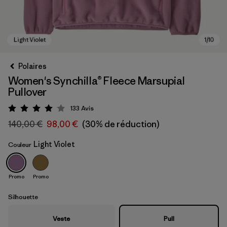
Polaires
Women's Synchilla® Fleece Marsupial
Pullover
133
Avis
Évaluation: 4.1 / 5
140,00 €
98,00 €
(30% de réduction)
Light Violet
Couleur
Light Violet
Promo
Promo
Silhouette
Veste
Pull