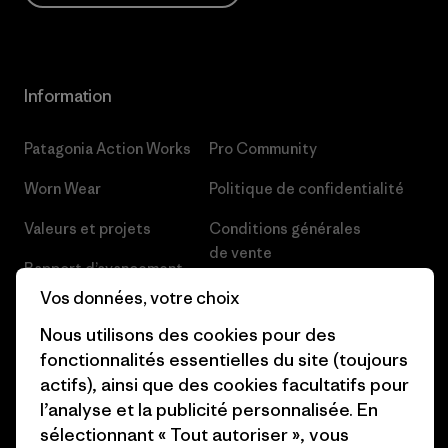
Information
Patagonia Action Works
Pro Community
Worn Wear
Politique de confidentialité
Valeurs et projets
Conditions générales
de vente
Rapport d’avancement
Préférences de cookie
Vos données, votre choix
Business Unusual
Nous utilisons des cookies pour des
Carrières
Objectifs climatiques
fonctionnalités essentielles du site (toujours
Presse et media
actifs), ainsi que des cookies facultatifs pour
1% For The Planet
l’analyse et la publicité personnalisée. En
Industry program
Comment nous finançons
sélectionnant « Tout autoriser », vous