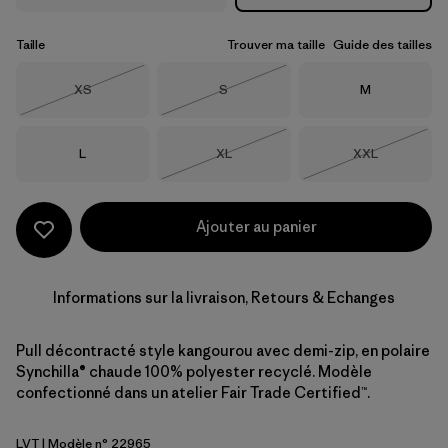
Taille
Trouver ma taille
Guide des tailles
Taille
Taille
Taille
XS
S
M
Épuisé
Épuisé
Taille
Taille
Taille
L
XL
XXL
Épuisé
Épuisé
Ajouter au panier
Informations sur la livraison, Retours & Echanges
Pull décontracté style kangourou avec demi-zip, en polaire
Synchilla® chaude 100% polyester recyclé. Modèle
confectionné dans un atelier Fair Trade Certified™.
LVT
| Modèle n° 22965
Light Violet