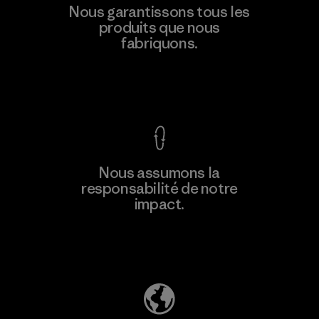
Supertex El Salvador
Nous garantissons tous les
produits que nous
Factory
M
fabriquons.
Voir la Garantie Ironclad
En savoir
Nous assumons la
plus
responsabilité de notre
impact.
Découvrez notre empreinte carbone