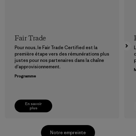
Fair Trade
Pour nous, le Fair Trade Certified est la
L
première étape vers des rémunérations plus
justes pour nos partenaires dans la chaîne
p
d'approvisionnement.
M
Programme
En savoir
plus
Notre empreinte