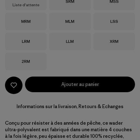
Taille
Taille
SRM
MSS
Liste d'attente
Taille
Taille
Taille
MRM
MLM
LSS
Taille
Taille
Taille
LRM
LLM
XRM
Taille
2RM
Ajouter au panier
Informations sur la livraison, Retours & Echanges
Conçu pour résister à des années de pêche, ce wader
ultra-polyvalent est fabriqué dans une matière 4 couches
à la fois légère, peu épaisse et durable 100% recyclée,