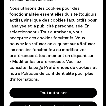
Business Unusual
Nous utilisons des cookies pour des
Carrières
Objectifs climatiques
fonctionnalités essentielles du site (toujours
Presse et media
actifs), ainsi que des cookies facultatifs pour
1% For The Planet
l’analyse et la publicité personnalisée. En
Industry program
Comment nous finançons
sélectionnant « Tout autoriser », vous
Programme d’affiliation
acceptez ces cookies facultatifs. Vous
Cartes cadeaux
pouvez les refuser en cliquant sur « Refuser
Patagonia France Plan du site
les cookies facultatifs » ou modifier vos
Nos magasins
préférences à tout moment en cliquant sur
« Modifier les préférences ». Veuillez
consulter la page
Préférences de cookies
et
notre
Politique de confidentialité
pour plus
d’informations.
© 2026 Patagonia, Inc. All Rights Reserved.
Tout autoriser
français