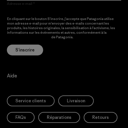
Adresse e-mail
En cliquant sur le bouton S’inscrire, j’accepte que Patagonia utilise
mon adresse e-mail pour m’envoyer des e-mails concernant les
produits, les histoires originales, la sensibilisation à l’activisme, les
informations sur les événements et autres, conformément à la
Politique de confidentialité
de Patagonia.
S’inscrire
Aide
Service clients
Livraison
FAQs
Réparations
Retours