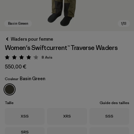
Waders pour femme
Women's Swiftcurrent™ Traverse Waders
8
Avis
Évaluation: 4.1 / 5
550,00 €
Basin Green
Couleur
Basin Green
Taille
Guide des tailles
Taille
Taille
Taille
XSS
XRS
SSS
Taille
SRS