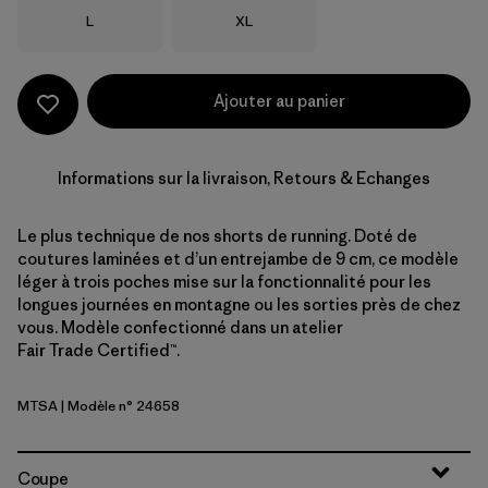
Taille
Taille
L
XL
Ajouter au panier
Informations sur la livraison, Retours & Echanges
Le plus technique de nos shorts de running. Doté de
coutures laminées et d’un entrejambe de 9 cm, ce modèle
léger à trois poches mise sur la fonctionnalité pour les
longues journées en montagne ou les sorties près de chez
vous. Modèle confectionné dans un atelier
Fair Trade Certified™.
MTSA
| Modèle n° 24658
Moon Tripper: Blue Sage
Coupe