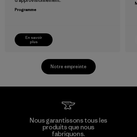
d'approvisionnement.
M
Programme
En savoir
plus
Notre empreinte
Singtex Industrial
Nous garantissons tous les
produits que nous
Material-supplier
F
fabriquons.