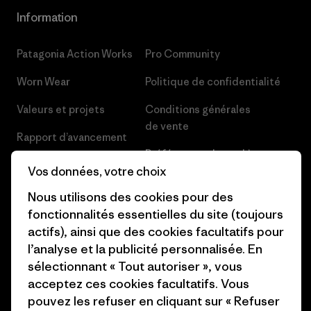
Information
Patagonia Action Works
Pro Community
Worn Wear
Politique de confidentialité
Valeurs et projets
Conditions générales
de vente
Rapport d’avancement
Préférences de cookie
Business Unusual
Vos données, votre choix
Carrières
Objectifs climatiques
Nous utilisons des cookies pour des
Presse et media
fonctionnalités essentielles du site (toujours
1% For The Planet
actifs), ainsi que des cookies facultatifs pour
Industry program
l’analyse et la publicité personnalisée. En
Comment nous finançons
sélectionnant « Tout autoriser », vous
Programme d’affiliation
Cartes cadeaux
acceptez ces cookies facultatifs. Vous
Patagonia France Plan du site
pouvez les refuser en cliquant sur « Refuser
Nos magasins