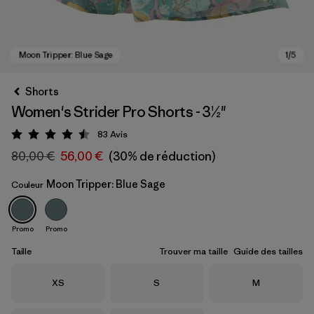
Shorts
Women's Strider Pro Shorts - 3½"
83
Avis
Évaluation: 4.5 / 5
80,00 €
56,00 €
(30% de réduction)
Moon Tripper: Blue Sage
Couleur
Moon Tripper: Blue Sage
Promo
Promo
Taille
Trouver ma taille
Guide des tailles
Taille
Taille
Taille
XS
S
M