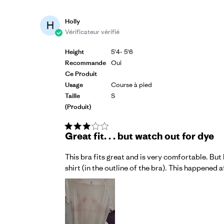
Holly
H
Vérificateur vérifié
Height
5'4- 5'6
Recommande
Oui
Ce Produit
Usage
Course à pied
Taille
S
(produit)
Great fit. . . but watch out for dye
This bra fits great and is very comfortable. But
shirt (in the outline of the bra). This happened 