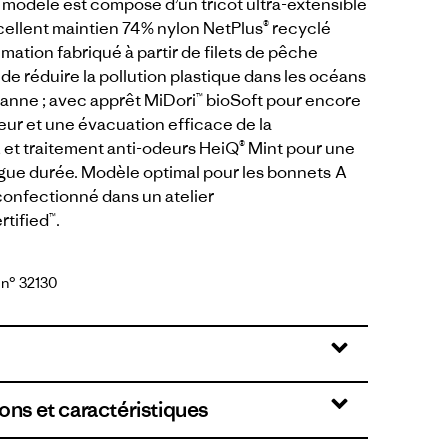
e modèle est composé d’un tricot ultra-extensible
cellent maintien 74% nylon NetPlus® recyclé
tion fabriqué à partir de filets de pêche
 de réduire la pollution plastique dans les océans
hanne ; avec apprêt MiDori™ bioSoft pour encore
ur et une évacuation efficace de la
, et traitement anti-odeurs HeiQ® Mint pour une
ngue durée. Modèle optimal pour les bonnets A
confectionné dans un atelier
rtified™.
 n° 32130
ons et caractéristiques