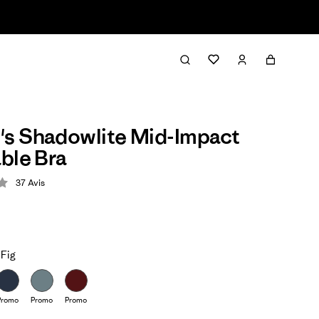
s Shadowlite Mid-Impact
ble Bra
37
Avis
ion: 4.4 / 5
 Fig
Promo
Promo
Promo