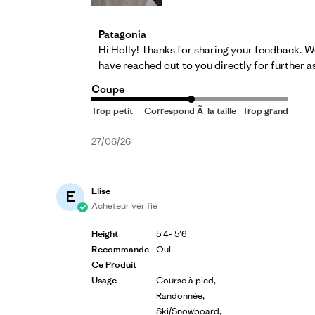
Commentaires du propriétaire du magasin 
Patagonia
Hi Holly! Thanks for sharing your feedback. We
have reached out to you directly for further a
Coupe
Date
27/06/26
de
publication
Elise
E
Acheteur vérifié
Height
5'4- 5'6
Recommande
Oui
Ce Produit
Usage
Course à pied,
Randonnée,
Ski/Snowboard,