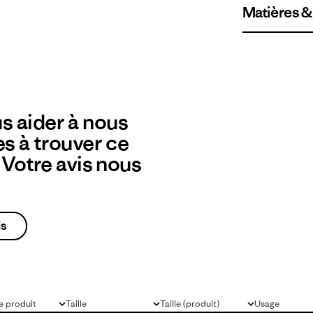
Matières &
s aider à nous
es à trouver ce
? Votre avis nous
is
 produit
Taille
Taille (produit)
Usage
Tous
Tous
Tous