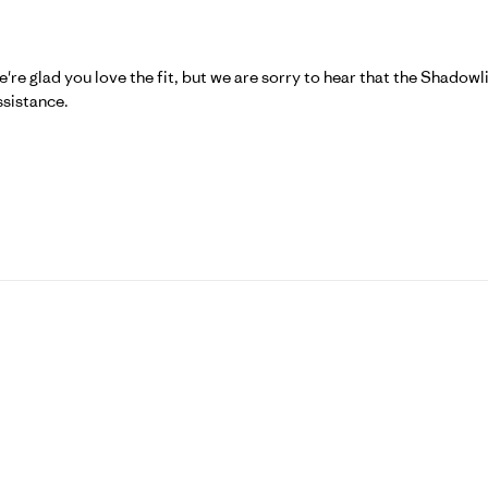
sur l'examen par Patagonia le Mon Jun 29 2026
're glad you love the fit, but we are sorry to hear that the Shadowl
ssistance.