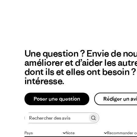
Une question ? Envie de nou
améliorer et d’aider les autr
dont ils et elles ont besoin 
intéresse.
Poser une question
Rédiger un av
Rechercher des avis
Pays
Note
Recommander ce
Tous
Toutes les évaluations
Tous