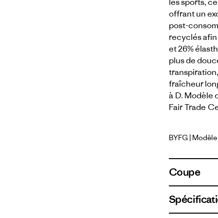
les sports, c
offrant un ex
post-consomma
recyclés afin
et 26% élast
plus de douce
transpiration
fraîcheur lo
à D. Modèle 
Fair Trade Ce
BYFG
| Modèle
Berry Fig
Coupe
Spécificati