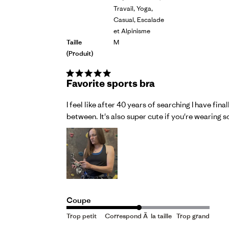
Travail, Yoga,
Casual, Escalade
et Alpinisme
Taille
M
(produit)
Favorite sports bra
I feel like after 40 years of searching I have fi
between. It's also super cute if you're wearing s
Coupe