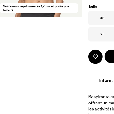
Taille
Notre mannequin mesure 1,75 m et porte une
taille S
Taille
XS
Taille
XL
Informa
Respirante et
offrant un ma
les activités