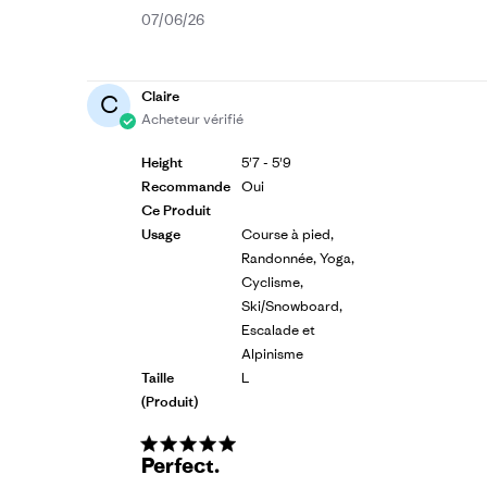
Date
07/06/26
de
publication
Claire
C
Acheteur vérifié
Height
5'7 - 5'9
Recommande
Oui
Ce Produit
Usage
Course à pied,
Randonnée, Yoga,
Cyclisme,
Ski/Snowboard,
Escalade et
Alpinisme
Taille
L
(produit)
Perfect.