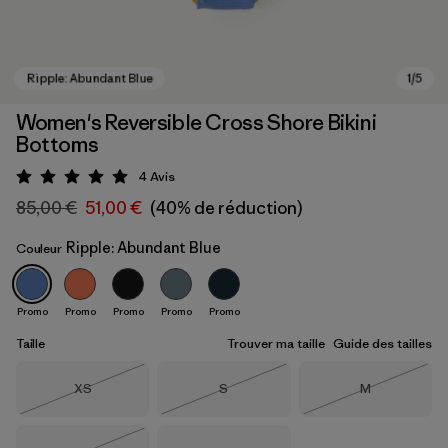
Women's Reversible Cross Shore Bikini
Bottoms
4
Avis
Évaluation: 5 / 5
85,00 €
51,00 €
(40% de réduction)
Ripple: Abundant Blue
Couleur
Ripple: Abundant Blue
Promo
Promo
Promo
Promo
Promo
Taille
Trouver ma taille
Guide des tailles
Taille
Taille
Taille
XS
S
M
Épuisé
Épuisé
Épuisé