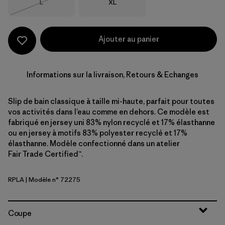
Taille
Taille
L
XL
Épuisé
Ajouter au panier
Informations sur la livraison, Retours & Echanges
Slip de bain classique à taille mi-haute, parfait pour toutes
vos activités dans l’eau comme en dehors. Ce modèle est
fabriqué en jersey uni 83% nylon recyclé et 17% élasthanne
ou en jersey à motifs 83% polyester recyclé et 17%
élasthanne. Modèle confectionné dans un atelier
Fair Trade Certified™.
RPLA
| Modèle n° 72275
Ripple: Abundant Blue
Coupe