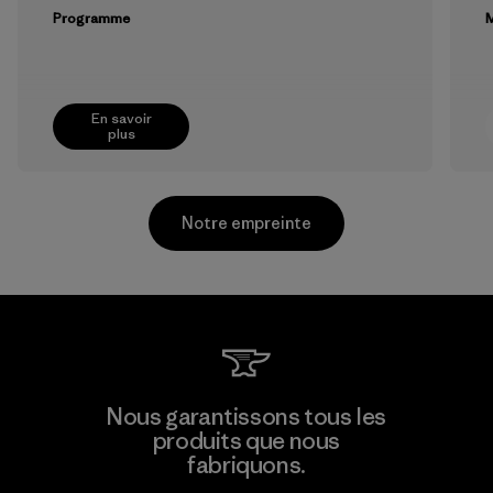
Programme
M
En savoir
plus
Notre empreinte
Supertex S.A.
Nous garantissons tous les
produits que nous
Factory
fabriquons.