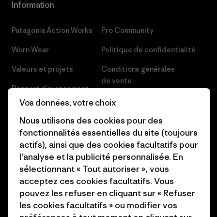
Information
Patagonia Action Works
Pro Community
Worn Wear
Politique de confidentialité
Valeurs et projets
Conditions générales
de vente
Rapport d’avancement
Préférences de cookie
Vos données, votre choix
Business Unusual
Nous utilisons des cookies pour des
Carrières
Objectifs climatiques
fonctionnalités essentielles du site (toujours
Presse et media
actifs), ainsi que des cookies facultatifs pour
1% For The Planet
l’analyse et la publicité personnalisée. En
Industry program
Comment nous finançons
sélectionnant « Tout autoriser », vous
Programme d’affiliation
acceptez ces cookies facultatifs. Vous
Cartes cadeaux
pouvez les refuser en cliquant sur « Refuser
Patagonia France Plan du site
les cookies facultatifs » ou modifier vos
Nos magasins