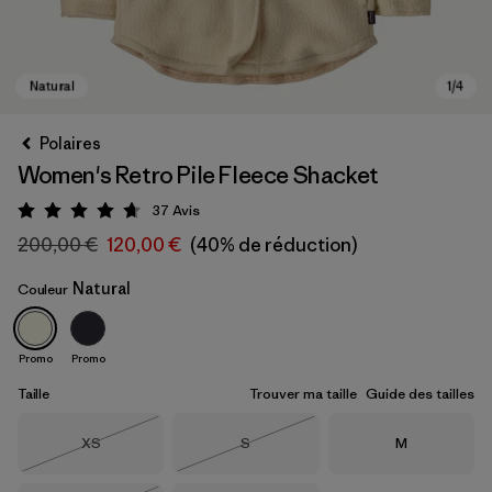
Polaires
Women's Retro Pile Fleece Shacket
37
Avis
Évaluation: 4.7 / 5
200,00 €
120,00 €
(40% de réduction)
Natural
Couleur
Natural
Promo
Promo
Taille
Trouver ma taille
Guide des tailles
Taille
Taille
Taille
XS
S
M
Épuisé
Épuisé