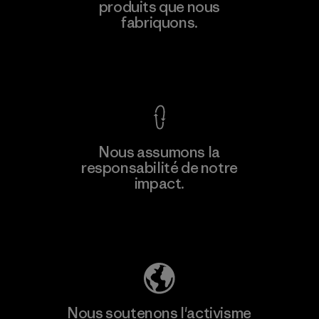
Eheliyagoda
produits que nous
fabriquons.
Factory
Voir la Garantie Ironclad
En savoir
Nous assumons la
plus
responsabilité de notre
impact.
Découvrez notre empreinte carbone
Nous soutenons l'activisme