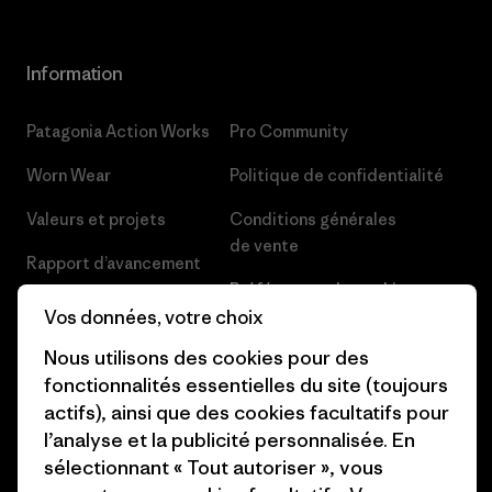
Information
Patagonia Action Works
Pro Community
Worn Wear
Politique de confidentialité
Valeurs et projets
Conditions générales
de vente
Rapport d’avancement
Préférences de cookie
Business Unusual
Vos données, votre choix
Carrières
Objectifs climatiques
Nous utilisons des cookies pour des
Presse et media
fonctionnalités essentielles du site (toujours
1% For The Planet
actifs), ainsi que des cookies facultatifs pour
Industry program
l’analyse et la publicité personnalisée. En
Comment nous finançons
sélectionnant « Tout autoriser », vous
Programme d’affiliation
Cartes cadeaux