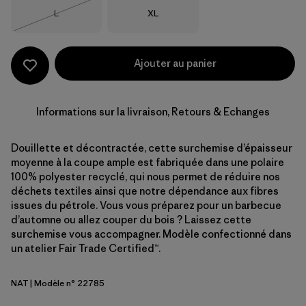
Taille
Taille
L
XL
Épuisé
Ajouter au panier
Informations sur la livraison, Retours & Echanges
Douillette et décontractée, cette surchemise d’épaisseur
moyenne à la coupe ample est fabriquée dans une polaire
100% polyester recyclé, qui nous permet de réduire nos
déchets textiles ainsi que notre dépendance aux fibres
issues du pétrole. Vous vous préparez pour un barbecue
d’automne ou allez couper du bois ? Laissez cette
surchemise vous accompagner. Modèle confectionné dans
un atelier Fair Trade Certified™.
NAT
| Modèle n° 22785
Natural