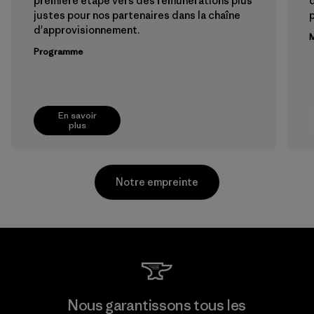
première étape vers des rémunérations plus
justes pour nos partenaires dans la chaîne
p
d'approvisionnement.
M
Programme
En savoir
plus
Notre empreinte
Ceylon Knit Trend (Pvt) Ltd. -
Nous garantissons tous les