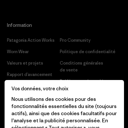
Information
Patagonia Action Works
Pro Community
Worn Wear
Politique de confidentialité
Valeurs et projets
Conditions générales
de vente
Rapport d’avancement
Préférences de cookie
Business Unusual
Vos données, votre choix
Carrières
Objectifs climatiques
Nous utilisons des cookies pour des
Presse et media
fonctionnalités essentielles du site (toujours
1% For The Planet
actifs), ainsi que des cookies facultatifs pour
Industry program
l’analyse et la publicité personnalisée. En
Comment nous finançons
sélectionnant « Tout autoriser », vous
Programme d’affiliation