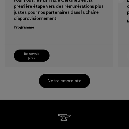
Pour nous, le Fair Trade Certified est la
L
première étape vers des rémunérations plus
justes pour nos partenaires dans la chaîne
p
d'approvisionnement.
M
Programme
En savoir
plus
Notre empreinte