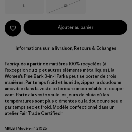
Taille
Taille
L
XL
Épuisé
Ajouter au panier
Informations sur la livraison, Retours & Echanges
Fabriquée à partir de matières 100% recyclées (à
l’exception du zip et autres éléments métalliques), la
Women’s Pine Bank 3-in-1 Parka peut se porter de trois
manières. Par temps froid et humide, zippez la doudoune
amovible dans la veste extérieure imperméable et coupe-
vent. Portez la veste seule les jours de pluie où les
températures sont plus clémentes ou la doudoune seule
par temps sec et froid. Modèle confectionné dans un
atelier Fair Trade Certified™.
MRLB
| Modèle n° 21025
Marlow Brown