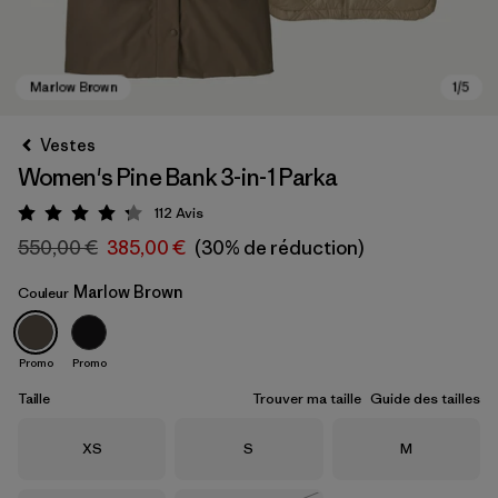
Vestes
Women's Pine Bank 3-in-1 Parka
112
Avis
Évaluation: 4.3 / 5
550,00 €
385,00 €
(30% de réduction)
Marlow Brown
Couleur
Marlow Brown
Promo
Promo
Taille
Trouver ma taille
Guide des tailles
Taille
Taille
Taille
XS
S
M