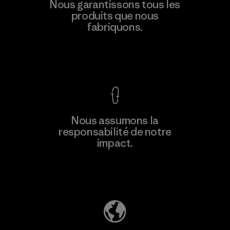
Formosa Taffeta Co., Ltd.
Nous garantissons tous les
produits que nous
Material-supplier
fabriquons.
M
Voir la Garantie Ironclad
En savoir
Nous assumons la
plus
responsabilité de notre
impact.
Découvrez notre empreinte carbone