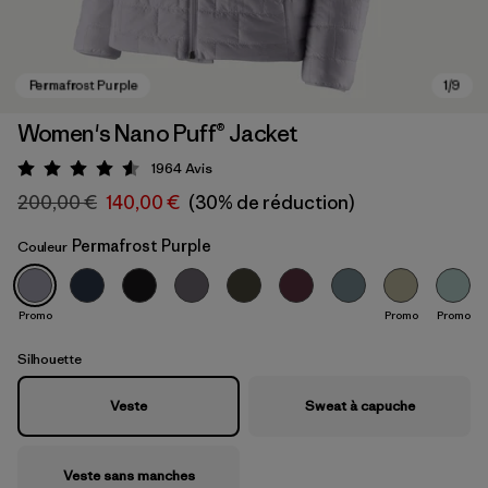
Women's Nano Puff® Jacket
1964
Avis
Évaluation: 4.6 / 5
200,00 €
140,00 €
(30% de réduction)
Permafrost Purple
Couleur
Promo
Promo
Promo
Permafrost Purple
Silhouette
Veste
Sweat à capuche
Veste sans manches