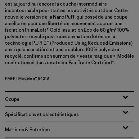
est aujourd’hui encore la couche intermédiaire
incontournable pour toutes les activités outdoor. Cette
nouvelle version de la Nano Puff, qui possède une coupe
améliorée pour une liberté de mouvement accrue, une
isolation PrimaLoft® Gold Insulation Eco de 60 g/m² 100%
polyester recyclé post-consommation dotée de la
technologie P.U.R.E.™ (Produced Using Reduced Emissions)
ainsi qu’une matière et une doublure 100% polyester
recyclé, confirme son surnom de « veste magique ». Modèle
confectionné dans un atelier Fair Trade Certified™.
PMFP
| Modèle n° 84218
Permafrost Purple
Coupe
Spécifications et caractéristiques
Matières & Entretien