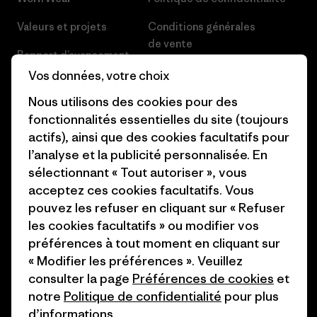
Valeurs et projets
Conditions générales
de vente
Rapport d’avancement
Préférences de cookie
Vos données, votre choix
Business Unusual
Nous utilisons des cookies pour des
Carrières
Objectifs climatiques
fonctionnalités essentielles du site (toujours
Presse et media
actifs), ainsi que des cookies facultatifs pour
1% For The Planet
l’analyse et la publicité personnalisée. En
Industry program
Comment nous finançons
sélectionnant « Tout autoriser », vous
Programme d’affiliation
acceptez ces cookies facultatifs. Vous
Cartes cadeaux
pouvez les refuser en cliquant sur « Refuser
Patagonia France Plan du site
les cookies facultatifs » ou modifier vos
Nos magasins
préférences à tout moment en cliquant sur
« Modifier les préférences ». Veuillez
consulter la page
Préférences de cookies
et
notre
Politique de confidentialité
pour plus
d’informations.
© 2026 Patagonia, Inc. All Rights Reserved.