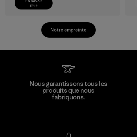
En savoir
plus
Notre empreinte
Kwang Viet Garment Co., Ltd
Nous garantissons tous les
produits que nous
Factory
M
fabriquons.
Voir la Garantie Ironclad