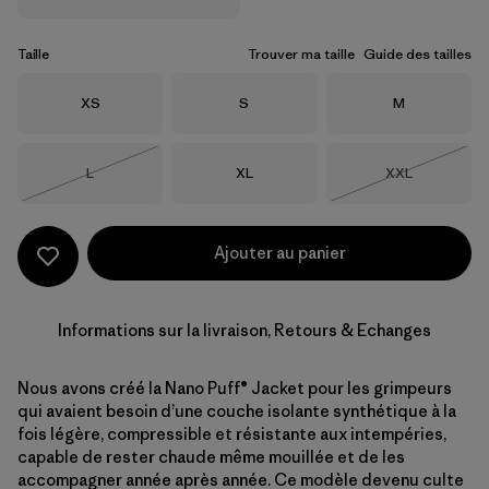
Taille
Trouver ma taille
Guide des tailles
Taille
Taille
Taille
XS
S
M
Taille
Taille
Taille
L
XL
XXL
Épuisé
Épuisé
Ajouter au panier
Informations sur la livraison, Retours & Echanges
Nous avons créé la Nano Puff® Jacket pour les grimpeurs
qui avaient besoin d’une couche isolante synthétique à la
fois légère, compressible et résistante aux intempéries,
capable de rester chaude même mouillée et de les
accompagner année après année. Ce modèle devenu culte