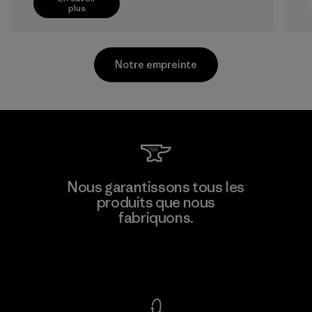
plus
Notre empreinte
Kwang Viet Garment Co., Ltd
Nous garantissons tous les
produits que nous
Factory
M
fabriquons.
Voir la Garantie Ironclad