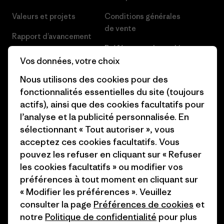
Valeurs et projets
Conditions générales
de vente
Rapport d’avancement
Préférences de cookie
Business Unusual
Vos données, votre choix
Carrières
Objectifs climatiques
Nous utilisons des cookies pour des
Presse et media
fonctionnalités essentielles du site (toujours
1% For The Planet
actifs), ainsi que des cookies facultatifs pour
Industry program
l’analyse et la publicité personnalisée. En
Comment nous finançons
sélectionnant « Tout autoriser », vous
Programme d’affiliation
Cartes cadeaux
acceptez ces cookies facultatifs. Vous
Patagonia France Plan du site
pouvez les refuser en cliquant sur « Refuser
Nos magasins
les cookies facultatifs » ou modifier vos
préférences à tout moment en cliquant sur
« Modifier les préférences ». Veuillez
consulter la page
Préférences de cookies
et
notre
Politique de confidentialité
pour plus
© 2026 Patagonia, Inc. All Rights Reserved.