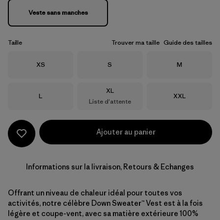
Veste sans manches
Taille
Trouver ma taille
Guide des tailles
Taille
Taille
Taille
XS
S
M
Taille
XL
Taille
Taille
L
XXL
Liste d'attente
Ajouter au panier
Informations sur la livraison, Retours & Echanges
Offrant un niveau de chaleur idéal pour toutes vos
activités, notre célèbre Down Sweater™ Vest est à la fois
légère et coupe-vent, avec sa matière extérieure 100%