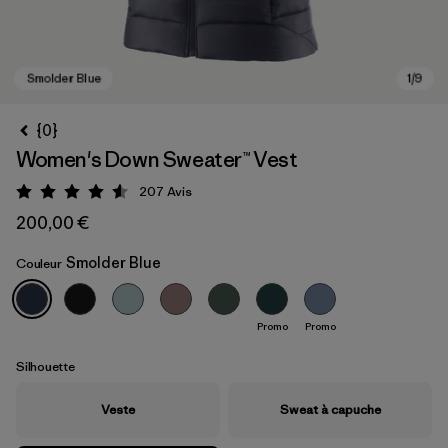
{0}
Women's Down Sweater™ Vest
207
Avis
Évaluation: 4.6 / 5
200,00 €
Smolder Blue
Couleur
Smolder Blue
Promo
Promo
Silhouette
Veste
Sweat à capuche