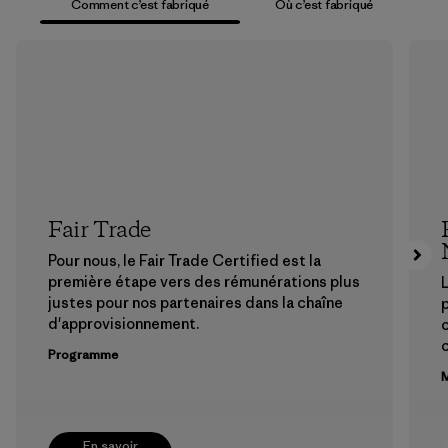
Comment c’est fabriqué
Où c’est fabriqué
Fair Trade
Pour nous, le Fair Trade Certified est la
première étape vers des rémunérations plus
L
justes pour nos partenaires dans la chaîne
p
d'approvisionnement.
Programme
M
En savoir