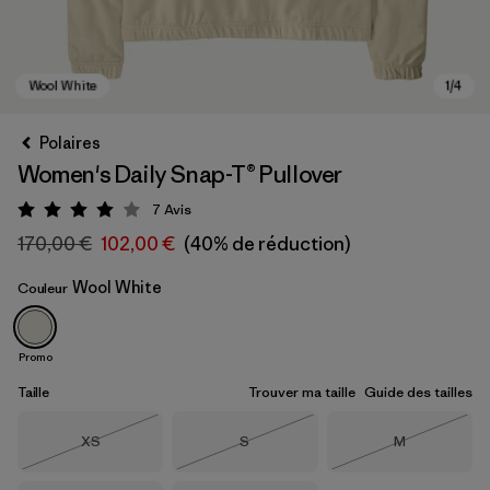
Polaires
Women's Daily Snap-T® Pullover
7
Avis
Évaluation: 4 / 5
170,00 €
102,00 €
(40% de réduction)
Wool White
Couleur
Wool White
Promo
Taille
Trouver ma taille
Guide des tailles
Taille
Taille
Taille
XS
S
M
Épuisé
Épuisé
Épuisé