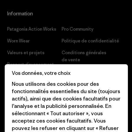
Information
Patagonia Action Works
Pro Community
Worn Wear
Politique de confidentialité
Valeurs et projets
Conditions générales
de vente
Rapport d’avancement
Préférences de cookie
Vos données, votre choix
Business Unusual
Nous utilisons des cookies pour des
Carrières
Objectifs climatiques
fonctionnalités essentielles du site (toujours
Presse et media
actifs), ainsi que des cookies facultatifs pour
1% For The Planet
l’analyse et la publicité personnalisée. En
Industry program
Comment nous finançons
sélectionnant « Tout autoriser », vous
Programme d’affiliation
acceptez ces cookies facultatifs. Vous
Cartes cadeaux
pouvez les refuser en cliquant sur « Refuser
Patagonia France Plan du site