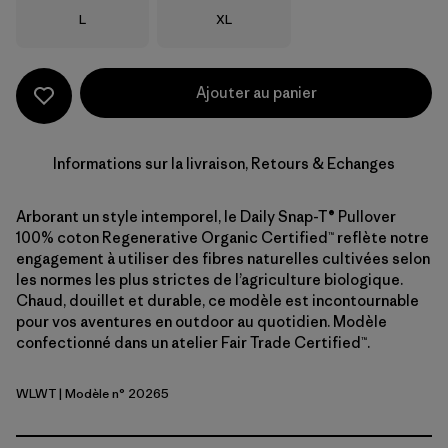
Taille
Taille
L
XL
Ajouter au panier
Informations sur la livraison, Retours & Echanges
Arborant un style intemporel, le Daily Snap-T® Pullover
100% coton Regenerative Organic Certified™ reflète notre
engagement à utiliser des fibres naturelles cultivées selon
les normes les plus strictes de l’agriculture biologique.
Chaud, douillet et durable, ce modèle est incontournable
pour vos aventures en outdoor au quotidien. Modèle
confectionné dans un atelier Fair Trade Certified™.
WLWT
| Modèle n° 20265
Wool White