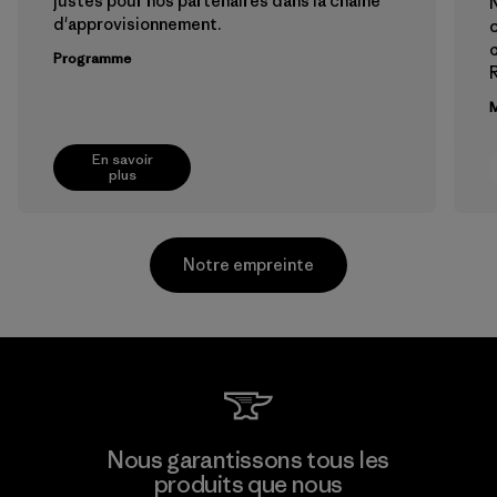
justes pour nos partenaires dans la chaîne
d'approvisionnement.
c
œ
Programme
M
En savoir
plus
Notre empreinte
Textil Del Valle S.A.
Nous garantissons tous les
produits que nous
Factory