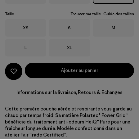
Taille
Trouver ma taille
Guide des tailles
Taille
Taille
Taille
XS
S
M
Taille
Taille
L
XL
Ajouter au panier
Informations sur la livraison, Retours & Echanges
Cette première couche aérée et respirante vous garde au
chaud par temps froid. Sa matière Polartec® Power Grid™
bénéficie du traitement anti-odeurs HeiQ® Pure pour une
fraîcheur longue durée. Modèle confectionné dans un
atelier Fair Trade Certified™.