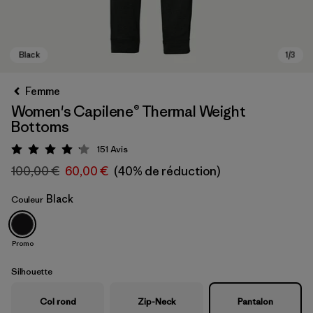
Femme
Women's Capilene® Thermal Weight
Bottoms
151
Avis
Évaluation: 4.1 / 5
100,00 €
60,00 €
(40% de réduction)
Black
Couleur
Black
Promo
Silhouette
Col rond
Zip-Neck
Pantalon