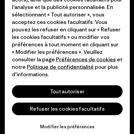
Industry program
l’analyse et la publicité personnalisée. En
Comment nous finançons
sélectionnant « Tout autoriser », vous
Programme d’affiliation
Cartes cadeaux
acceptez ces cookies facultatifs. Vous
Patagonia France Plan du site
pouvez les refuser en cliquant sur « Refuser
Nos magasins
les cookies facultatifs » ou modifier vos
préférences à tout moment en cliquant sur
« Modifier les préférences ». Veuillez
consulter la page
Préférences de cookies
et
notre
Politique de confidentialité
pour plus
© 2026 Patagonia, Inc. All Rights Reserved.
d’informations.
Tout autoriser
français
Refuser les cookies facultatifs
Modifier les préférences