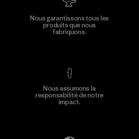
Formosa Textil
Nous garantissons tous les
produits que nous
Factory
M
fabriquons.
Voir la Garantie Ironclad
En savoir
Nous assumons la
plus
responsabilité de notre
impact.
Découvrez notre empreinte carbone