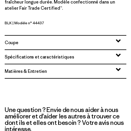
fraîcheur longue durée. Modèle confectionné dans un
atelier Fair Trade Certified™.
BLK
| Modèle n° 44437
Black
Coupe
Spécifications et caractéristiques
Matières & Entretien
Une question ? Envie de nous aider à nous
améliorer et d’aider les autres à trouver ce
dont ils et elles ont besoin ? Votre avis nous
intéresse.