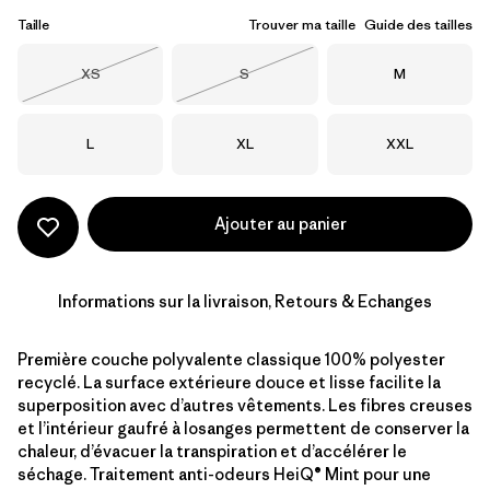
Taille
Trouver ma taille
Guide des tailles
Taille
Taille
Taille
XS
S
M
Épuisé
Épuisé
Taille
Taille
Taille
L
XL
XXL
Ajouter au panier
Informations sur la livraison, Retours & Echanges
Première couche polyvalente classique 100% polyester
recyclé. La surface extérieure douce et lisse facilite la
superposition avec d’autres vêtements. Les fibres creuses
et l’intérieur gaufré à losanges permettent de conserver la
chaleur, d’évacuer la transpiration et d’accélérer le
séchage. Traitement anti-odeurs HeiQ® Mint pour une