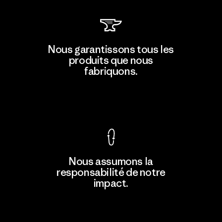
MAS Active (Pvt) Ltd - Sleekline
Nous garantissons tous les
produits que nous
Factory
M
fabriquons.
Voir la Garantie Ironclad
En savoir
Nous assumons la
plus
responsabilité de notre
impact.
Découvrez notre empreinte carbone