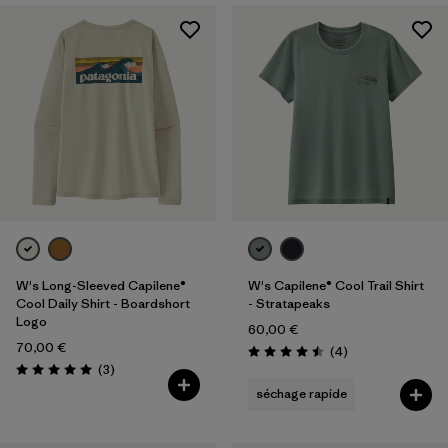
W's Long-Sleeved Capilene®
W's Capilene® Cool Trail Shirt
Cool Daily Shirt - Boardshort
- Stratapeaks
Logo
60,00 €
70,00 €
Avis
(4
)
Évaluation: 4.5 / 5
Avis
(3
)
Évaluation: 5.0 / 5
séchage rapide