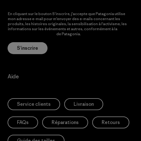
En cliquant sur le bouton S’inscrire, j’accepte que Patagonia utilise
mon adresse e-mail pour m’envoyer des e-mails concernant les
produits, les histoires originales, la sensibilisation à l’activisme, les
informations sur les événements et autres, conformément à la
Politique de confidentialité
de Patagonia.
S’inscrire
Aide
Service clients
Livraison
FAQs
Réparations
Retours
Guide des tailles