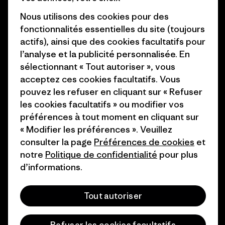
Carrières
Objectifs climatiques
Nous utilisons des cookies pour des
Presse et media
fonctionnalités essentielles du site (toujours
1% For The Planet
actifs), ainsi que des cookies facultatifs pour
Industry program
l’analyse et la publicité personnalisée. En
Comment nous finançons
sélectionnant « Tout autoriser », vous
Programme d’affiliation
Cartes cadeaux
acceptez ces cookies facultatifs. Vous
Patagonia France Plan du site
pouvez les refuser en cliquant sur « Refuser
Nos magasins
les cookies facultatifs » ou modifier vos
préférences à tout moment en cliquant sur
« Modifier les préférences ». Veuillez
consulter la page
Préférences de cookies
et
notre
Politique de confidentialité
pour plus
© 2026 Patagonia, Inc. All Rights Reserved.
d’informations.
Tout autoriser
français