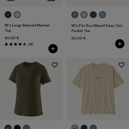
W's Long-Sleeved Mariner
W's Fitz Roy Massif Easy-Cut
Top
Pocket Tee
90,00 €
50,00 €
Avis
(8
)
Évaluation: 4.5 / 5