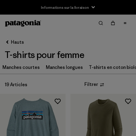
Informations sur la livraison
Filter & Sort
Effacer tout
Trier par
Hauts
Filtrer par
Taille
T-shirts pour femme
XS
(18)
Manches courtes
Manches longues
T-shirts en coton bio
S
(19)
Filtrer
19 Articles
M
(19)
L
(18)
XL
(19)
XXL
(9)