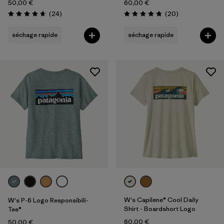
50,00 €
60,00 €
Avis
Avis
(24
)
(20
)
Évaluation: 4.7 / 5
Évaluation: 4.9 / 5
séchage rapide
séchage rapide
W's Capilene® Cool Daily
W's P-6 Logo Responsibili-
Shirt - Boardshort Logo
Tee®
60,00 €
50,00 €