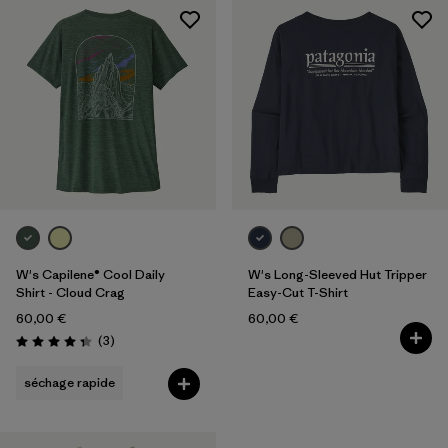
W's Capilene® Cool Daily
W's Long-Sleeved Hut Tripper
Shirt - Cloud Crag
Easy-Cut T-Shirt
60,00 €
60,00 €
Avis
(3
)
Évaluation: 4.3 / 5
séchage rapide