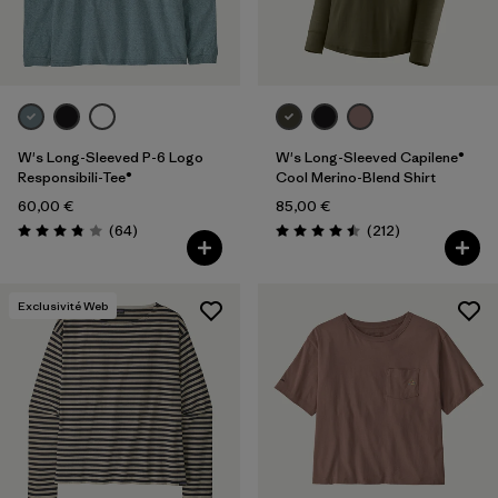
Filtrer par
Coupe
Filtrer par
Couleur
Filtrer par
Prix
W's Long-Sleeved P-6 Logo
W's Long-Sleeved Capilene®
Responsibili-Tee®
Cool Merino-Blend Shirt
60,00 €
85,00 €
Filtrer par
Caractéristiques
Avis
Avis
(64
)
(212
)
Évaluation: 3.8 / 5
Évaluation: 4.5 / 5
Filtrer par
Tissu
Exclusivité Web