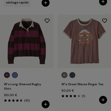
séchage rapide
W's Long-Sleeved Rugby
W's Great Waves Ringer Tee
Shirt
50,00 €
130,00 €
Avis
(1
)
Évaluation: 4.0 / 5
Avis
(10
)
Évaluation: 4.5 / 5