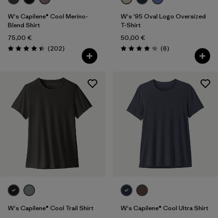
W's Capilene® Cool Merino-
W's '95 Oval Logo Oversized
Blend Shirt
T-Shirt
75,00 €
50,00 €
Avis
Avis
(202
)
(6
)
Évaluation: 4.4 / 5
Évaluation: 4.2 / 5
W's Capilene® Cool Trail Shirt
W's Capilene® Cool Ultra Shirt