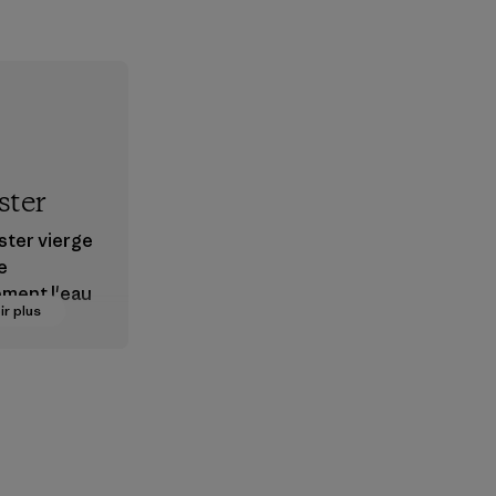
ster
ster vierge
e
ement l'eau
ir plus
ès
ant en
r.