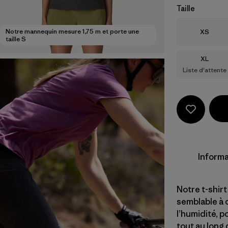
Taille
Taille
Notre mannequin mesure 1,75 m et porte une
XS
taille S
Taille
XL
Liste d'attente
Informa
Notre t-shir
semblable à 
l’humidité, 
tout au long 