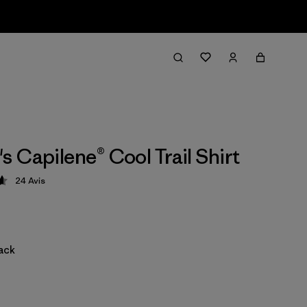
 Capilene® Cool Trail Shirt
24
Avis
ion: 4.7 / 5
lack