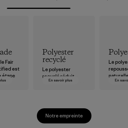
rade
Polyester
Polye
recyclé
le Fair
Le polye
ified est
repouss
Le polyester
e étape
naturell
recyclé réduit
plus
En savoir plus
En savo
et est tr
notre dépendance
ions plus
perform
aux matières
r nos
extérieu
dérivées du
s dans la
pétrole.
Matières
Matières
Notre empreinte
sionneme