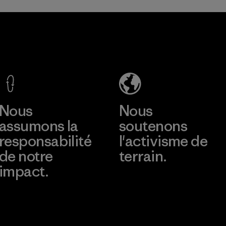
Youngone
Namdinh
Co., Ltd.
Factory
En savoir plus
Nous
Nous
assumons la
soutenons
responsabilité
l'activisme de
de notre
terrain.
impact.
Consulter Patagonia
Action Works
Découvrez notre
empreinte carbone