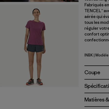
Fabriqués en
TENCEL™ avec
aérée qui éva
tous les mod
réguler votr
confort optim
confectionné 
INBK
| Modèle
Ink Black
Coupe
Spécificat
Matières &