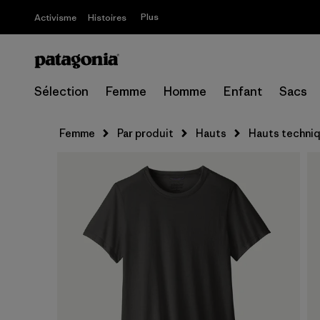
Plus
Activisme
Histoires
Sélection
Femme
Homme
Enfant
Sacs
Femme
Par produit
Hauts
Hauts techni