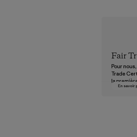
Fair T
Pour nous, 
Trade Cert
la premièr
En savoir 
vers des
rémunérat
justes pou
partenaire
chaîne
d'approvi
nt.