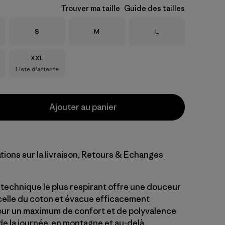
Trouver ma taille
Guide des tailles
Taille
Taille
Taille
S
M
L
Taille
XXL
Liste d'attente
Ajouter au panier
tions sur la livraison, Retours & Echanges
t technique le plus respirant offre une douceur
celle du coton et évacue efficacement
pour un maximum de confort et de polyvalence
de la journée, en montagne et au-delà.