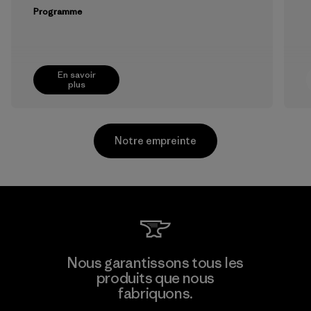
Programme
En savoir
plus
Notre empreinte
CKT Apparel (Pvt) Ltd. -
Nous garantissons tous les
Agalawatte
produits que nous
M
fabriquons.
Factory