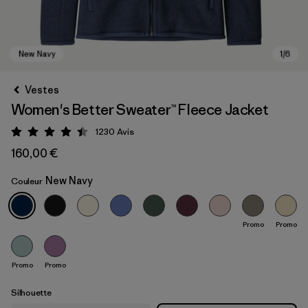
Vestes
Women's Better Sweater™ Fleece Jacket
1230
Avis
Évaluation: 4.5 / 5
160,00 €
New Navy
Couleur
New Navy
Promo
Promo
Promo
Promo
Silhouette