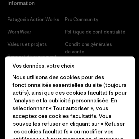
Information
Patagonia Action Works
Pro Community
Worn Wear
Politique de confidentialité
Valeurs et projets
Conditions générales
de vente
Rapport d’avancement
Préférences de cookie
Vos données, votre choix
Business Unusual
Nous utilisons des cookies pour des
Carrières
Objectifs climatiques
fonctionnalités essentielles du site (toujours
Presse et media
actifs), ainsi que des cookies facultatifs pour
1% For The Planet
l’analyse et la publicité personnalisée. En
Industry program
Comment nous finançons
sélectionnant « Tout autoriser », vous
Programme d’affiliation
acceptez ces cookies facultatifs. Vous
Cartes cadeaux
pouvez les refuser en cliquant sur « Refuser
Patagonia France Plan du site
les cookies facultatifs » ou modifier vos
Nos magasins