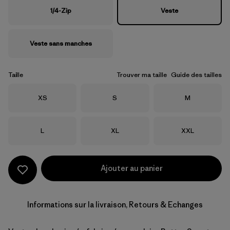
1/4-Zip
Veste
Veste sans manches
Taille
Trouver ma taille
Guide des tailles
Taille
Taille
Taille
XS
S
M
Taille
Taille
Taille
L
XL
XXL
Ajouter au panier
Informations sur la livraison, Retours & Echanges