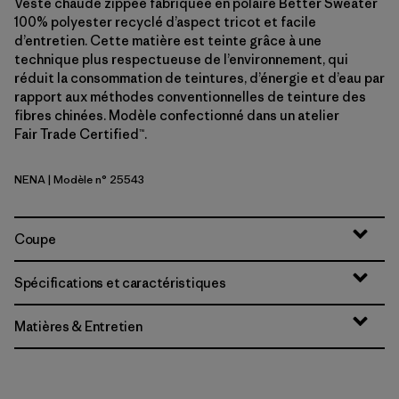
Veste chaude zippée fabriquée en polaire Better Sweater
100% polyester recyclé d’aspect tricot et facile
d’entretien. Cette matière est teinte grâce à une
technique plus respectueuse de l’environnement, qui
réduit la consommation de teintures, d’énergie et d’eau par
rapport aux méthodes conventionnelles de teinture des
fibres chinées. Modèle confectionné dans un atelier
Fair Trade Certified™.
NENA
| Modèle n° 25543
New Navy
Coupe
Spécifications et caractéristiques
Matières & Entretien