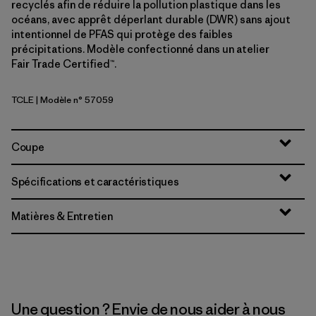
recyclés afin de réduire la pollution plastique dans les
océans, avec apprêt déperlant durable (DWR) sans ajout
intentionnel de PFAS qui protège des faibles
précipitations. Modèle confectionné dans un atelier
Fair Trade Certified™.
TCLE
| Modèle n° 57059
Tropiclimb: Hot Ember
Coupe
Spécifications et caractéristiques
Matières & Entretien
Une question ? Envie de nous aider à nous