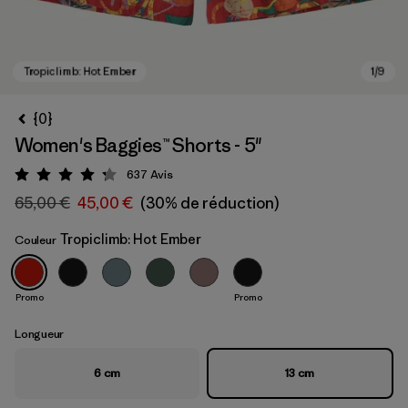
{0}
Women's Baggies™ Shorts - 5"
637
Avis
Évaluation: 4.3 / 5
65,00 €
45,00 €
(30% de réduction)
Tropiclimb: Hot Ember
Couleur
Tropiclimb: Hot Ember
Promo
Promo
Longueur
6 cm
13 cm