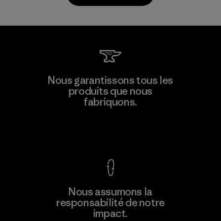
MAS Arya 2
Nous garantissons tous les
produits que nous
Factory
M
fabriquons.
Voir la Garantie Ironclad
En savoir
Nous assumons la
plus
responsabilité de notre
impact.