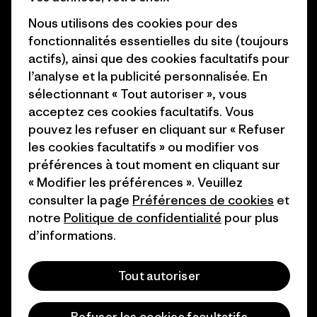
Business Unusual
Nous utilisons des cookies pour des
Carrières
Objectifs climatiques
fonctionnalités essentielles du site (toujours
Presse et media
actifs), ainsi que des cookies facultatifs pour
1% For The Planet
l’analyse et la publicité personnalisée. En
Industry program
Comment nous finançons
sélectionnant « Tout autoriser », vous
Programme d’affiliation
acceptez ces cookies facultatifs. Vous
Cartes cadeaux
pouvez les refuser en cliquant sur « Refuser
Patagonia France Plan du site
les cookies facultatifs » ou modifier vos
Nos magasins
préférences à tout moment en cliquant sur
« Modifier les préférences ». Veuillez
consulter la page
Préférences de cookies
et
notre
Politique de confidentialité
pour plus
d’informations.
© 2026 Patagonia, Inc. All Rights Reserved.
Tout autoriser
français