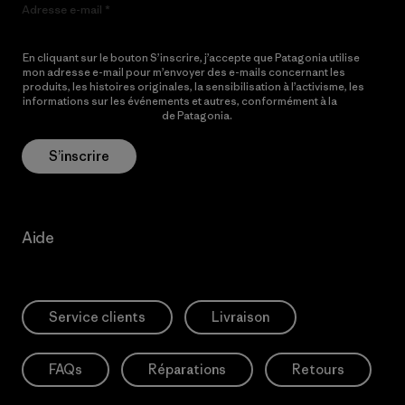
Adresse e-mail
En cliquant sur le bouton S’inscrire, j’accepte que Patagonia utilise
mon adresse e-mail pour m’envoyer des e-mails concernant les
produits, les histoires originales, la sensibilisation à l’activisme, les
informations sur les événements et autres, conformément à la
Politique de confidentialité
de Patagonia.
S’inscrire
Aide
Service clients
Livraison
FAQs
Réparations
Retours