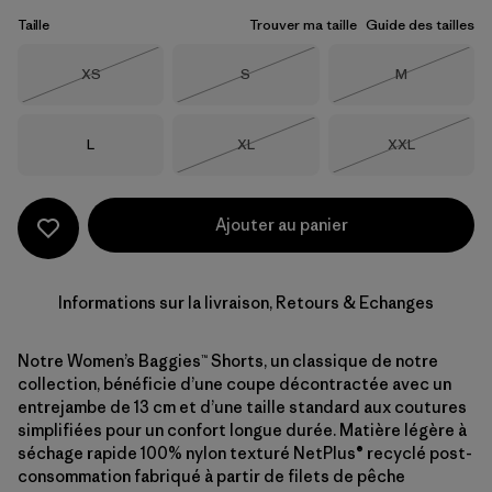
Taille
Trouver ma taille
Guide des tailles
Taille
Taille
Taille
XS
S
M
Épuisé
Épuisé
Épuisé
Taille
Taille
Taille
L
XL
XXL
Épuisé
Épuisé
Ajouter au panier
Informations sur la livraison, Retours & Echanges
Notre Women’s Baggies™ Shorts, un classique de notre
collection, bénéficie d’une coupe décontractée avec un
entrejambe de 13 cm et d’une taille standard aux coutures
simplifiées pour un confort longue durée. Matière légère à
séchage rapide 100% nylon texturé NetPlus® recyclé post-
consommation fabriqué à partir de filets de pêche