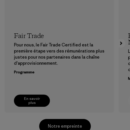
Fair Trade
Pour nous, le Fair Trade Certified est la
première étape vers des rémunérations plus
L
justes pour nos partenaires dans la chaîne
p
d'approvisionnement.
Programme
M
En savoir
plus
Notre empreinte