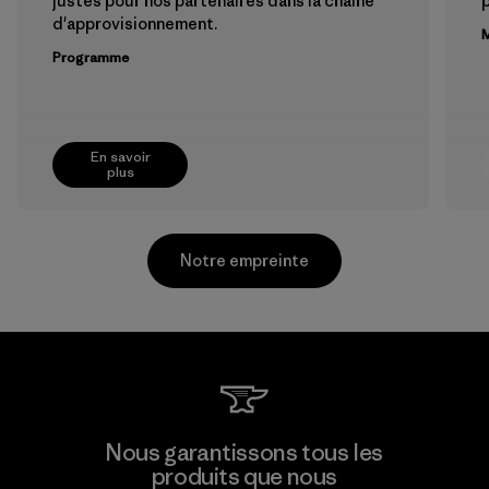
justes pour nos partenaires dans la chaîne
p
d'approvisionnement.
M
Programme
En savoir
plus
Notre empreinte
CKT Apparel (Pvt) Ltd. -
Nous garantissons tous les
Agalawatte
produits que nous