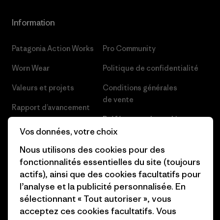
Information
Patagonia Action Works
Pro Community
Worn Wear
Politique de confidentialité
Valeurs et projets
Conditions générales
de vente
Rapport d’avancement
Préférences de cookie
Business Unusual
Vos données, votre choix
Carrières
Objectifs climatiques
Nous utilisons des cookies pour des
Presse et media
fonctionnalités essentielles du site (toujours
1% For The Planet
actifs), ainsi que des cookies facultatifs pour
Industry program
l’analyse et la publicité personnalisée. En
Comment nous finançons
sélectionnant « Tout autoriser », vous
Programme d’affiliation
Cartes cadeaux
acceptez ces cookies facultatifs. Vous
Patagonia France Plan du site