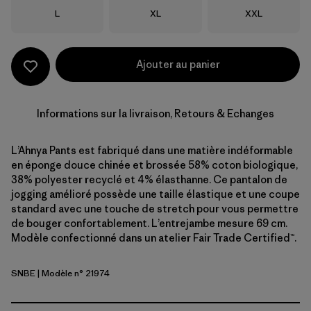
Taille
Taille
Taille
L
XL
XXL
Ajouter au panier
Informations sur la livraison, Retours & Echanges
L’Ahnya Pants est fabriqué dans une matière indéformable
en éponge douce chinée et brossée 58% coton biologique,
38% polyester recyclé et 4% élasthanne. Ce pantalon de
jogging amélioré possède une taille élastique et une coupe
standard avec une touche de stretch pour vous permettre
de bouger confortablement. L’entrejambe mesure 69 cm.
Modèle confectionné dans un atelier Fair Trade Certified™.
SNBE
| Modèle n° 21974
Sunken Blue