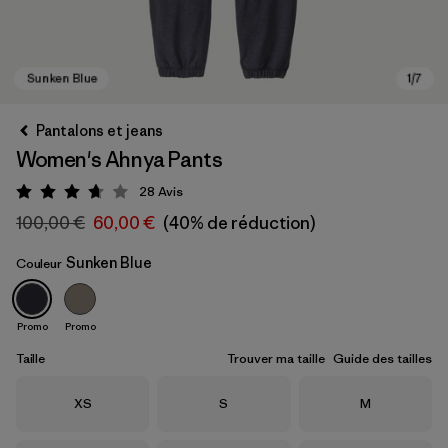
Pantalons et jeans
Women's Ahnya Pants
28
Avis
Évaluation: 3.7 / 5
100,00 €
60,00 €
(40% de réduction)
Sunken Blue
Couleur
Sunken Blue
Promo
Promo
Taille
Trouver ma taille
Guide des tailles
Taille
Taille
Taille
XS
S
M