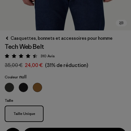
Casquettes, bonnets et accessoires pour homme
Tech Web Belt
310
Avis
Évaluation: 4.4 / 5
35,00 €
24,00 €
(31% de réduction)
null
Couleur
Taille
Taille
Taille Unique