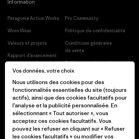
Information
Patagonia Action Works
Pro Community
Worn Wear
Politique de confidentialité
Valeurs et projets
Conditions générales
de vente
Rapport d’avancement
Préférences de cookie
Business Unusual
Vos données, votre choix
Carrières
Objectifs climatiques
Nous utilisons des cookies pour des
Presse et media
fonctionnalités essentielles du site (toujours
1% For The Planet
actifs), ainsi que des cookies facultatifs pour
Industry program
l’analyse et la publicité personnalisée. En
Comment nous finançons
sélectionnant « Tout autoriser », vous
Programme d’affiliation
Cartes cadeaux
acceptez ces cookies facultatifs. Vous
Patagonia France Plan du site
pouvez les refuser en cliquant sur « Refuser
Nos magasins
les cookies facultatifs » ou modifier vos