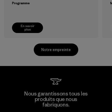
Programme
M
En savoir
plus
Notre empreinte
Kanaan Bao Loc Co., Ltd.
Nous garantissons tous les
produits que nous
Factory
fabriquons.