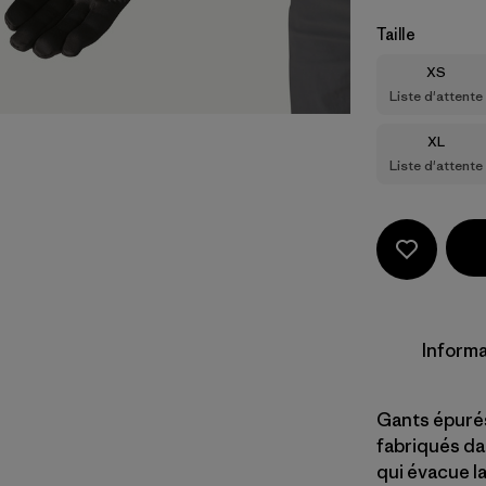
Taille
Taille
XS
Liste d'attente
Taille
XL
Liste d'attente
Informa
Gants épurés
fabriqués da
qui évacue la