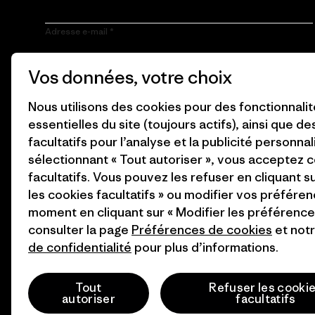
Adresse e-mail
En cliquant sur le bouton S’inscrire, j’accepte que Patagonia
Vos données, votre choix
utilise mon adresse e-mail pour m’envoyer des e-mails
concernant les produits, les histoires originales, la
sensibilisation à l’activisme, les informations sur les événements
Nous utilisons des cookies pour des fonctionnali
et autres, conformément à la
Politique de confidentialité
de
essentielles du site (toujours actifs), ainsi que d
Patagonia.
facultatifs pour l’analyse et la publicité personnal
S’inscrire
sélectionnant « Tout autoriser », vous acceptez 
facultatifs. Vous pouvez les refuser en cliquant s
les cookies facultatifs » ou modifier vos préféren
moment en cliquant sur « Modifier les préférences
consulter la page
Préférences de cookies
et not
de confidentialité
pour plus d’informations.
© 2026 Patagonia, Inc. All Rights Reserved.
Tout
Refuser les cooki
autoriser
facultatifs