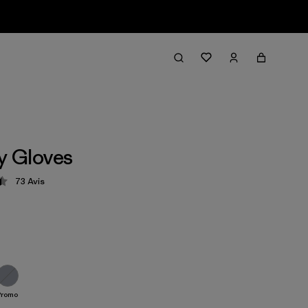
ly Gloves
73
Avis
tion: 4.4 / 5
Promo