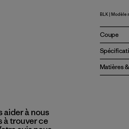
BLK
| Modèle 
Black
Coupe
Spécificat
Matières &
 aider à nous
s à trouver ce