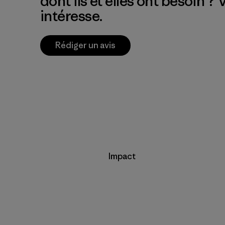
dont ils et elles ont besoin ?
intéresse.
Rédiger un avis
Impact