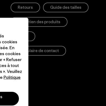
Retours
Guide des tailles
Entretien des produits
tés
Login
es cookies
isée. En
Formulaire de contact
ces cookies
ur « Refuser
ces à tout
 ». Veuillez
re
Politique
es