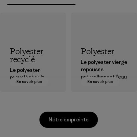
Polyester
Polyester
recyclé
Le polyester vierge
repousse
Le polyester
naturellement l'eau
recyclé réduit
En savoir plus
En savoir plus
et est très
notre dépendance
performant en
aux matières
extérieur.
dérivées du
pétrole.
Matières
Matières
Notre empreinte