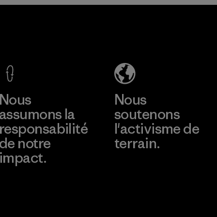
Hung Way
Co., Ltd.
Factory
En savoir plus
Nous
Nous
assumons la
soutenons
responsabilité
l'activisme de
de notre
terrain.
impact.
Consulter Patagonia
Action Works
Découvrez notre
empreinte carbone