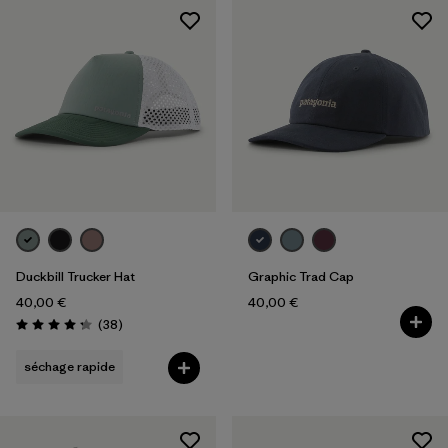
Duckbill Trucker Hat
Graphic Trad Cap
40,00 €
40,00 €
Avis
(38
)
Évaluation: 4.3 / 5
séchage rapide