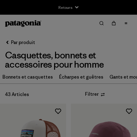
Retours
Filter & Sort
Effacer tout
Trier par
Par produit
Filtrer par
Taille
Casquettes, bonnets et
XS
(4)
accessoires pour homme
S
(8)
Bonnets et casquettes
Écharpes et guêtres
Gants et mo
M
(6)
Filtrer
43 Articles
L
(8)
XL
(4)
Filtrer par
Coupe