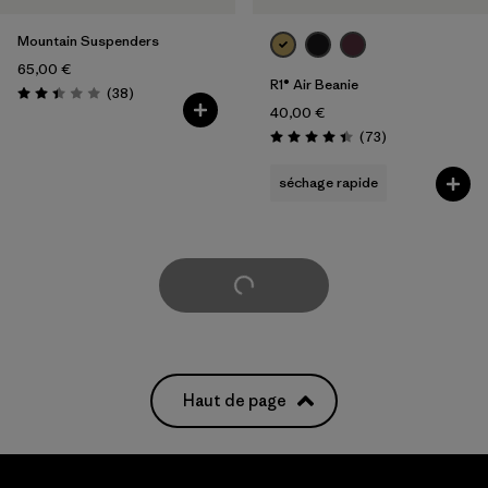
Mountain Suspenders
65,00 €
R1® Air Beanie
Avis
(38
)
Évaluation: 2.4 / 5
40,00 €
Avis
(73
)
Évaluation: 4.4 / 5
séchage rapide
Voir plus
Haut de page