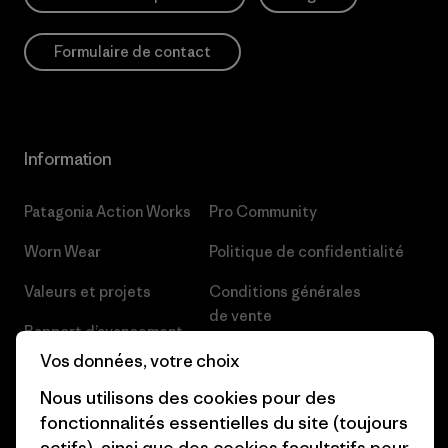
Formulaire de contact
Information
Patagonia Action Works
Pro Community
Worn Wear
Politique de confidentialité
Valeurs et projets
Conditions générales
de vente
Rapport d’avancement
Préférences de cookie
Vos données, votre choix
Business Unusual
Carrières
Nous utilisons des cookies pour des
Objectifs climatiques
fonctionnalités essentielles du site (toujours
Presse et media
actifs), ainsi que des cookies facultatifs pour