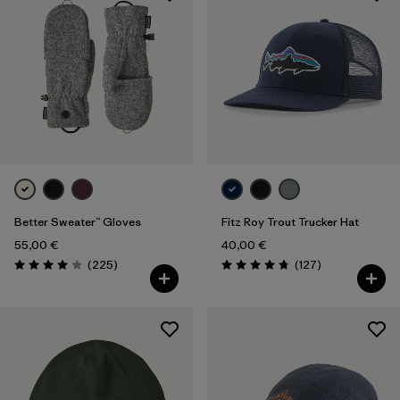
Better Sweater™ Gloves
Fitz Roy Trout Trucker Hat
55,00 €
40,00 €
Avis
Avis
(225
)
(127
)
Évaluation: 4.0 / 5
Évaluation: 4.8 / 5