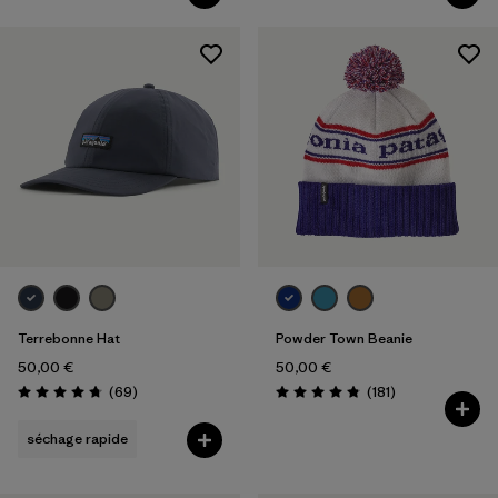
Terrebonne Hat
Powder Town Beanie
50,00 €
50,00 €
Avis
Avis
(69
)
(181
)
Évaluation: 4.8 / 5
Évaluation: 4.9 / 5
séchage rapide