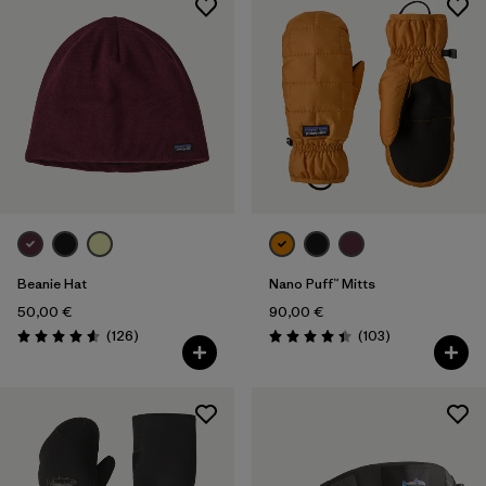
Beanie Hat
Nano Puff™ Mitts
50,00 €
90,00 €
Avis
Avis
(126
)
(103
)
Évaluation: 4.6 / 5
Évaluation: 4.4 / 5