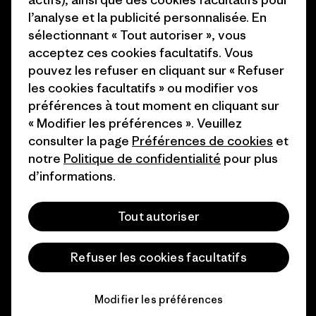
1% For The Planet
l’analyse et la publicité personnalisée. En
Industry program
Comment nous finançons
sélectionnant « Tout autoriser », vous
Programme d’affiliation
acceptez ces cookies facultatifs. Vous
Cartes cadeaux
pouvez les refuser en cliquant sur « Refuser
Patagonia France Plan du site
les cookies facultatifs » ou modifier vos
Nos magasins
préférences à tout moment en cliquant sur
« Modifier les préférences ». Veuillez
consulter la page
Préférences de cookies
et
notre
Politique de confidentialité
pour plus
d’informations.
© 2026 Patagonia, Inc. All Rights Reserved.
Tout autoriser
français
Refuser les cookies facultatifs
Modifier les préférences