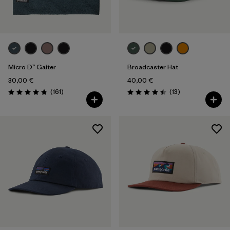
Micro D™ Gaiter
Broadcaster Hat
30,00 €
40,00 €
Avis
Avis
(161
)
(13
)
Évaluation: 4.7 / 5
Évaluation: 4.5 / 5