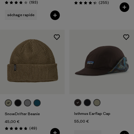
Avis
(193
)
Avis
(255
)
Évaluation: 3.8 / 5
Évaluation: 4.3 / 5
séchage rapide
Isthmus Earflap Cap
SnowDrifter Beanie
55,00 €
45,00 €
Avis
(49
)
Évaluation: 4.7 / 5