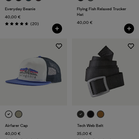
Everyday Beanie
Flying Fish Relaxed Trucker
Hat
40,00 €
40,00 €
Avis
(20
)
Évaluation: 4.7 / 5
Airfarer Cap
Tech Web Belt
40,00 €
35,00 €