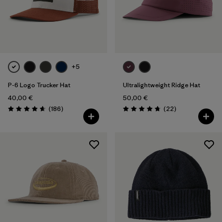
Filtrer par
Couleur
Filtrer par
Prix
+5
Filtrer par
Caractéristiques
P-6 Logo Trucker Hat
Ultralightweight Ridge Hat
Filtrer par
Tissu
40,00 €
50,00 €
Avis
Avis
(186
)
(22
)
Évaluation: 4.7 / 5
Évaluation: 4.8 / 5