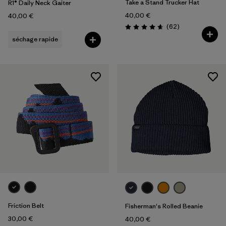
Take a Stand Trucker Hat
R1® Daily Neck Gaiter
40,00 €
40,00 €
Avis
(62
)
Évaluation: 4.6 / 5
séchage rapide
Friction Belt
Fisherman's Rolled Beanie
30,00 €
40,00 €