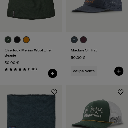
Overlook Merino Wool Liner
Maclure ST Hat
Beanie
50,00 €
50,00 €
Avis
(106
)
coupe-vente
Évaluation: 4.8 / 5