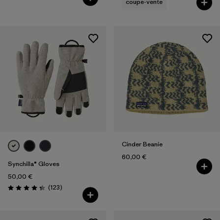
coupe-vente
Cinder Beanie
60,00 €
Synchilla® Gloves
50,00 €
Avis
(123
)
Évaluation: 4.3 / 5