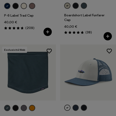
Boardshort Label Funfarer
P-6 Label Trad Cap
Cap
40,00 €
40,00 €
Avis
(209
)
Évaluation: 4.6 / 5
Avis
(38
)
Évaluation: 4.8 / 5
Exclusivité Web