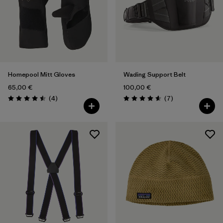
Homepool Mitt Gloves
Wading Support Belt
65,00 €
100,00 €
Avis
Avis
(4
)
(7
)
Évaluation: 4.5 / 5
Évaluation: 4.6 / 5